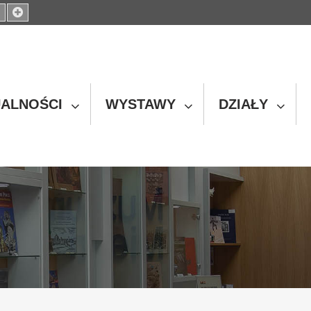
Set
Set
ller
Default
Larger
t
Font
Font
ALNOŚCI
WYSTAWY
DZIAŁY