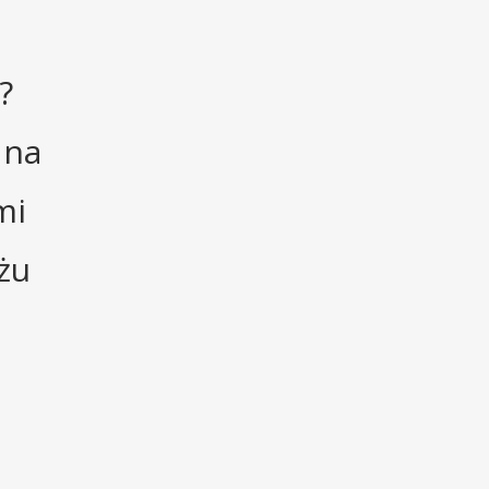
?
 na
mi
żu