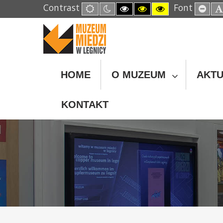
Contrast
Font
Default
Night
High
High
High
Set
mode
mode
Contrast
Contrast
Contrast
Sma
Black
Black
Yellow
Fon
White
Yellow
Black
mode
mode
mode
HOME
O MUZEUM
AKTU
KONTAKT