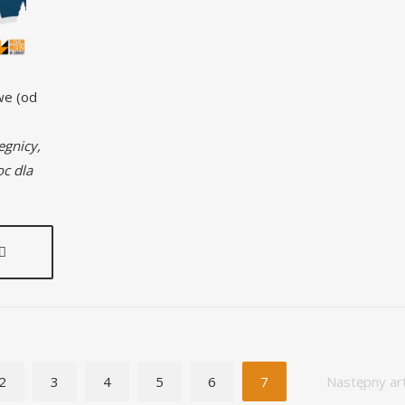
we (od
egnicy,
c dla
2
3
4
5
6
7
Następny ar