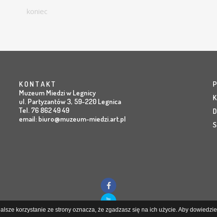
koniec
K O N T A K T
P
Muzeum Miedzi w Legnicy
K
ul. Partyzantów 3, 59-220 Legnica
Tel. 76 862 49 49
D
email:
biuro@muzeum-miedzi.art.pl
S
lsze korzystanie ze strony oznacza, że zgadzasz się na ich użycie. Aby dowiedzieć