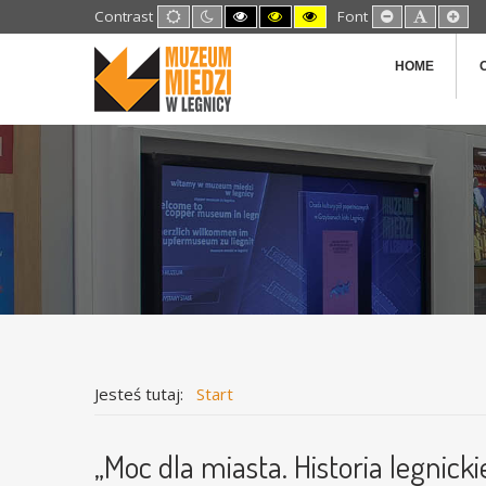
Default
Night
High
High
High
Set
Set
Set
Contrast
Font
mode
mode
Contrast
Contrast
Contrast
Smaller
Default
Lar
Black
Black
Yellow
Font
Font
Fon
White
Yellow
Black
HOME
mode
mode
mode
Jesteś tutaj:
Start
„Moc dla miasta. Historia legnicki