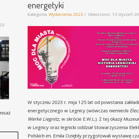
energetyki
Kategoria:
Wydarzenia 2023
Utworzono: 13 styczeń 2
023
W styczniu 2023 r. mija 125 lat od powstania zakład
energetycznego w Legnicy (wówczas niemiecki
Elect
rnisaż
Werke Liegnitz
, w skrócie E.W.L.). Z tej okazji Muze
w Legnicy oraz legnicki oddział Stowarzyszenia Ele
Polskich im. Emila Oziębły przygotowali wystawę c