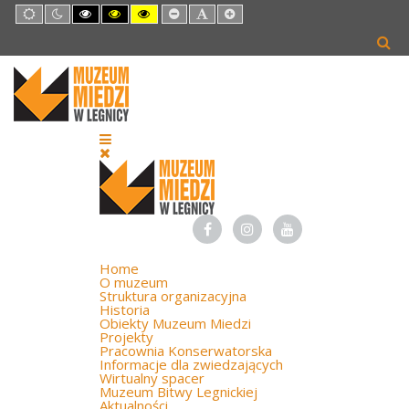
Default
Night
High
High
High
Set
Set
Set
mode
mode
Contrast
Contrast
Contrast
Smaller
Default
Larger
Black
Black
Yellow
Font
Font
Font
White
Yellow
Black
mode
mode
mode
Home
O muzeum
Struktura organizacyjna
Historia
Obiekty Muzeum Miedzi
Projekty
Pracownia Konserwatorska
Informacje dla zwiedzających
Wirtualny spacer
Muzeum Bitwy Legnickiej
Aktualności