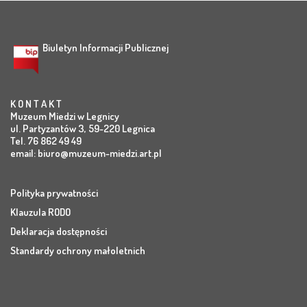
Biuletyn Informacji Publicznej
K O N T A K T
Muzeum Miedzi w Legnicy
ul. Partyzantów 3, 59-220 Legnica
Tel. 76 862 49 49
email:
biuro@muzeum-miedzi.art.pl
Polityka prywatności
Klauzula RODO
Deklaracja dostępności
Standardy ochrony małoletnich