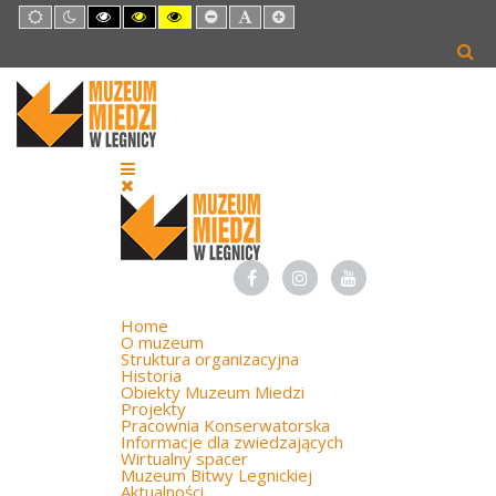
Default
Night
High
High
High
Set
Set
Set
mode
mode
Contrast
Contrast
Contrast
Smaller
Default
Larger
Black
Black
Yellow
Font
Font
Font
White
Yellow
Black
mode
mode
mode
Home
O muzeum
Struktura organizacyjna
Historia
Obiekty Muzeum Miedzi
Projekty
Pracownia Konserwatorska
Informacje dla zwiedzających
Wirtualny spacer
Muzeum Bitwy Legnickiej
Aktualności