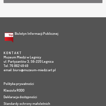
Biuletyn Informacji Publicznej
K O N T A K T
Muzeum Miedzi w Legnicy
ul. Partyzantów 3, 59-220 Legnica
Tel. 76 862 49 49
email:
biuro@muzeum-miedzi.art.pl
Polityka prywatności
Klauzula RODO
Deklaracja dostępności
Standardy ochrony małoletnich