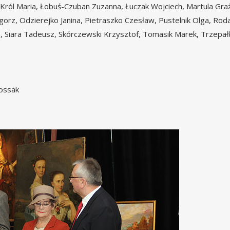
 Król Maria, Łobuś-Czuban Zuzanna, Łuczak Wojciech, Martula Gra
orz, Odzierejko Janina, Pietraszko Czesław, Pustelnik Olga, Rod
a, Siara Tadeusz, Skórczewski Krzysztof, Tomasik Marek, Trzepał
ossak