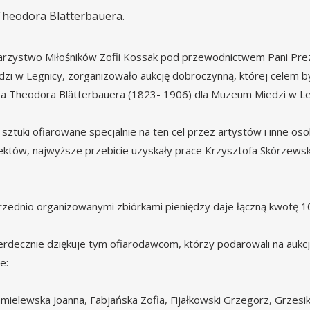
Theodora Blätterbauera.
warzystwo Miłośników Zofii Kossak pod przewodnictwem Pani Pre
i w Legnicy, zorganizowało aukcję dobroczynną, której celem b
rza Theodora Blätterbauera (1823- 1906) dla Muzeum Miedzi w Le
sztuki ofiarowane specjalnie na ten cel przez artystów i inne os
iektów, najwyższe przebicie uzyskały prace Krzysztofa Skórzewsk
uprzednio organizowanymi zbiórkami pieniędzy daje łączną kwotę 1
rdecznie dziękuje tym ofiarodawcom, którzy podarowali na aukc
e:
mielewska Joanna, Fabjańska Zofia, Fijałkowski Grzegorz, Grzesi