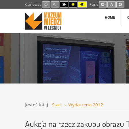
Default
Night
High
High
High
Set
Set
Set
Contrast
Font
mode
mode
Contrast
Contrast
Contrast
Smaller
Default
Lar
Black
Black
Yellow
Font
Font
Fon
White
Yellow
Black
HOME
mode
mode
mode
Jesteś tutaj:
Start
Wydarzenia 2012
Aukcja na rzecz zakupu obrazu 