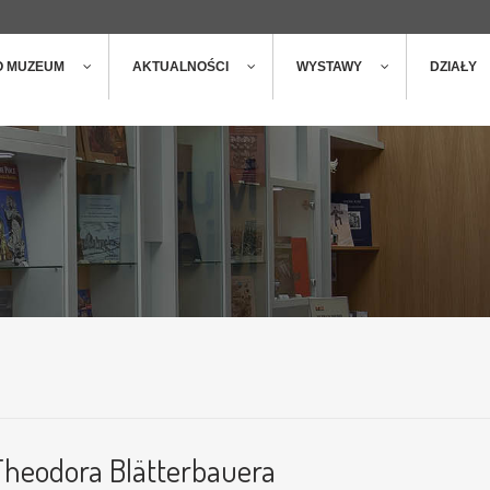
ger
t
O MUZEUM
AKTUALNOŚCI
WYSTAWY
DZIAŁY
Theodora Blätterbauera