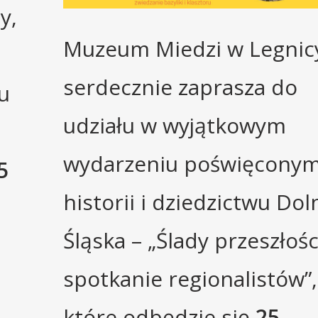
y,
Muzeum Miedzi w Legnic
serdecznie zaprasza do
u
udziału w wyjątkowym
wydarzeniu poświęcony
5
historii i dziedzictwu Do
Śląska – „Ślady przeszłości
spotkanie regionalistów”,
które odbędzie się
25