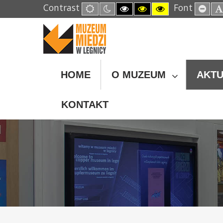
Contrast
Font
Default
Night
High
High
High
Set
mode
mode
Contrast
Contrast
Contrast
Sma
Black
Black
Yellow
Fon
White
Yellow
Black
mode
mode
mode
HOME
O MUZEUM
AKTU
KONTAKT