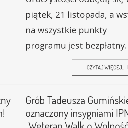
piątek, 21 listopada, a w
na wszystkie punkty
programu jest bezpłatny.
CZYTAJ WIĘCEJ...
zny
Grób Tadeusza Gumiński
m!
oznaczony insygniami IP
„Weteran Walk o Wolność