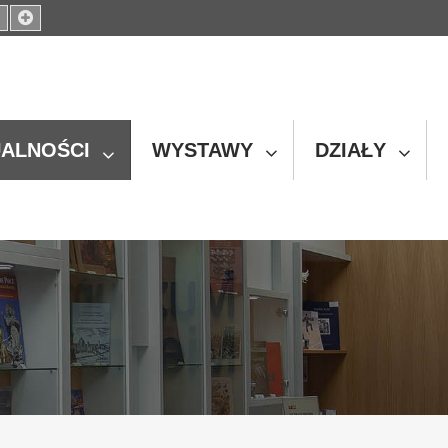
Set
Set
ller
Default
Larger
t
Font
Font
ALNOŚCI
WYSTAWY
DZIAŁY