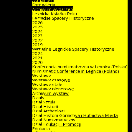
Aktualności
Fotogaleria
Archiwum wydarzeń
Legnicka Książka Roku
Legnickie Spacery Historyczne
2026
2025
2024
2023
2022
2019
Wirtualne Legnickie Spacery Historyczne
2024
2021
2020
Konferencja numizmatyczna w Legnicy (Polska)
Numismatic Conference in Legnica (Poland)
Wystawy
Wystawy czasowe
Wystawy stałe
Wystawy plenerowe
Archiwum wystaw
Działy
Dział Sztuki
Dział Historii
Dział Archeologii
Dział Historii Górnictwa i Hutnictwa Miedzi
Dział Numizmatyczny
Dział Edukacji i Promocji
Edukacja