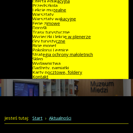
Oferta edukacyjna
Przedszkola
Lekcje muzealne
Warsztaty
Warsztaty wakacyjne
Ferie zimowe
Dorośli
Trasy turystyczne
Wycieczki i lekcje w plenerze
Gry turystyczne
Bicie monet
Pokoloruj Legnicę
Strategia ochrony małoletnich
Sklep
Wydawnictwa
Gadżety, pamiątki
Karty pocztowe, foldery
Kontakt
Jesteś tutaj:
Start
Aktualności