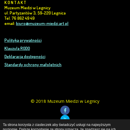
K O N T A K T
Muzeum Miedzi w Legnicy
ul. Partyzantów 3, 59-220 Legnica
Tel. 76 862 49 49
email:
biuro@muzeum-miedzi.art.pl
Polityka prywatności
Klauzula RODO
Deklaracja dostępności
Standardy ochrony małoletnich
© 2018 Muzeum Miedzi w Legnicy
Ta strona korzysta z ciasteczek aby świadczyć usługi na najwyższym
poziomie. Dalsze korzystanie ze strony oznacza, że zgadzasz się na ich