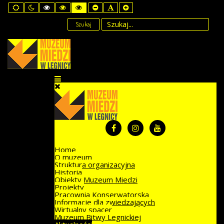
Default
Night
High
High
High
Set
Set
Set
mode
mode
Contrast
Contrast
Contrast
Smaller
Default
Larger
Black
Black
Yellow
Font
Font
Font
Szukaj
White
Yellow
Black
mode
mode
mode
Home
O muzeum
Struktura organizacyjna
Historia
Obiekty Muzeum Miedzi
Projekty
Pracownia Konserwatorska
Informacje dla zwiedzających
Wirtualny spacer
Muzeum Bitwy Legnickiej