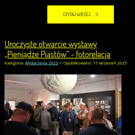
CZYTAJ WIĘCEJ...
Uroczyste otwarcie wystawy
„Pieniądze Piastów” - fotorelacja
Kategoria:
Wydarzenia 2025
Opublikowano: 17 wrzesień 2025