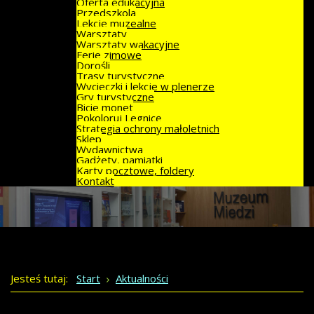
Oferta edukacyjna
Przedszkola
Lekcje muzealne
Warsztaty
Warsztaty wakacyjne
Ferie zimowe
Dorośli
Trasy turystyczne
Wycieczki i lekcje w plenerze
Gry turystyczne
Bicie monet
Pokoloruj Legnicę
Strategia ochrony małoletnich
Sklep
Wydawnictwa
Gadżety, pamiątki
Karty pocztowe, foldery
Kontakt
Jesteś tutaj:
Start
Aktualności