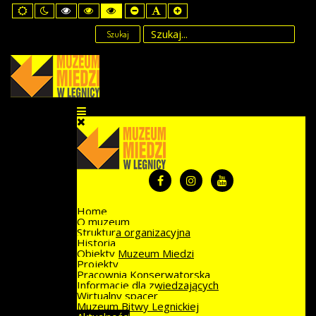
Default
Night
High
High
High
Set
Set
Set
mode
mode
Contrast
Contrast
Contrast
Smaller
Default
Larger
Black
Black
Yellow
Font
Font
Font
Szukaj
White
Yellow
Black
mode
mode
mode
Home
O muzeum
Struktura organizacyjna
Historia
Obiekty Muzeum Miedzi
Projekty
Pracownia Konserwatorska
Informacje dla zwiedzających
Wirtualny spacer
Muzeum Bitwy Legnickiej