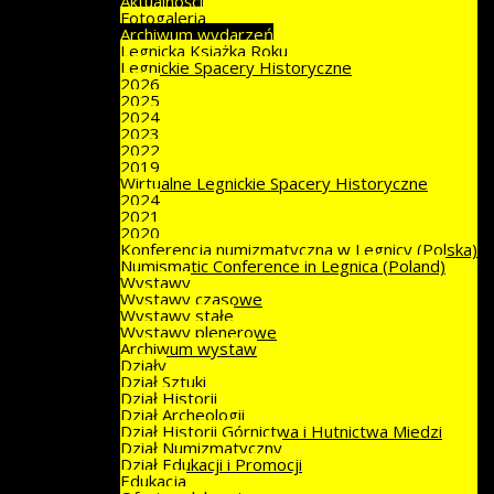
Aktualności
Fotogaleria
Archiwum wydarzeń
Legnicka Książka Roku
Legnickie Spacery Historyczne
2026
2025
2024
2023
2022
2019
Wirtualne Legnickie Spacery Historyczne
2024
2021
2020
Konferencja numizmatyczna w Legnicy (Polska)
Numismatic Conference in Legnica (Poland)
Wystawy
Wystawy czasowe
Wystawy stałe
Wystawy plenerowe
Archiwum wystaw
Działy
Dział Sztuki
Dział Historii
Dział Archeologii
Dział Historii Górnictwa i Hutnictwa Miedzi
Dział Numizmatyczny
Dział Edukacji i Promocji
Edukacja