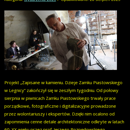
Projekt „Zapisane w kamieniu. Dzieje Zamku Piastowskiego
w Legnicy” zakończył się w zeszłym tygodniu. Od połowy
sierpnia w piwnicach Zamku Piastowskiego trwały prace
porządkowe, fotograficzne i digitalizacyjne prowadzone
przez wolontariuszy i ekspertów. Dzięki nim ocalono od
zapomnienia cenne detale architektoniczne odkryte w latach
60. XX wieku przez prof. Jerzego Rozpędowskiego.