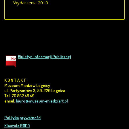
Wydarzenia 2010
Biuletyn Informacji Publicznej
K O N T A K T
Muzeum Miedzi w Legnicy
ul. Partyzantów 3, 59-220 Legnica
Tel. 76 862 49 49
email:
biuro@muzeum-miedzi.art.pl
Polityka prywatności
Klauzula RODO