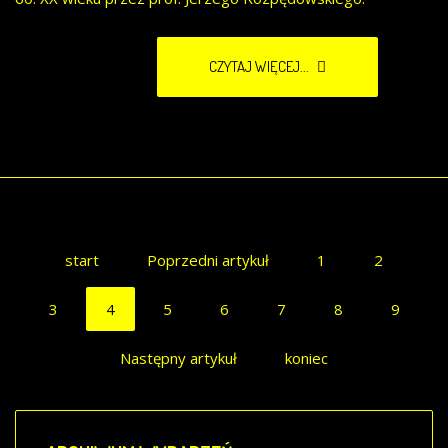
CZYTAJ WIĘCEJ...
start
Poprzedni artykuł
1
2
3
4
5
6
7
8
9
Następny artykuł
koniec