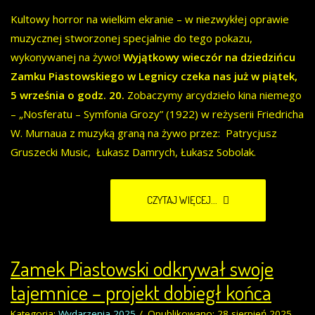
Kultowy horror na wielkim ekranie – w niezwykłej oprawie
muzycznej stworzonej specjalnie do tego pokazu,
wykonywanej na żywo!
Wyjątkowy wieczór na dziedzińcu
Zamku Piastowskiego w Legnicy czeka nas już w piątek,
5 września o godz. 20.
Zobaczymy arcydzieło kina niemego
– „Nosferatu – Symfonia Grozy” (1922) w reżyserii Friedricha
W. Murnaua z muzyką graną na żywo przez: Patrycjusz
Gruszecki Music, Łukasz Damrych, Łukasz Sobolak.
CZYTAJ WIĘCEJ...
Zamek Piastowski odkrywał swoje
tajemnice – projekt dobiegł końca
Kategoria:
Wydarzenia 2025
Opublikowano: 28 sierpień 2025