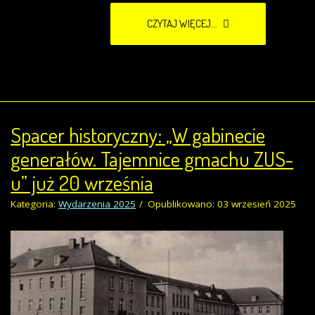
CZYTAJ WIĘCEJ...
Spacer historyczny: „W gabinecie
generałów. Tajemnice gmachu ZUS-
u” już 20 września
Kategoria:
Wydarzenia 2025
Opublikowano: 03 wrzesień 2025