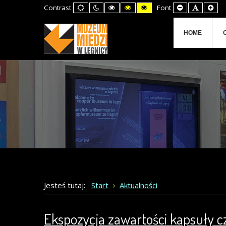
Default
Night
High
High
High
Set
Set
Set
Contrast
Font
mode
mode
Contrast
Contrast
Contrast
Smaller
Default
Lar
Black
Black
Yellow
Font
Font
Fon
White
Yellow
Black
mode
mode
mode
HOME
Jesteś tutaj:
Start
Aktualności
Ekspozycja zawartości kapsuły c