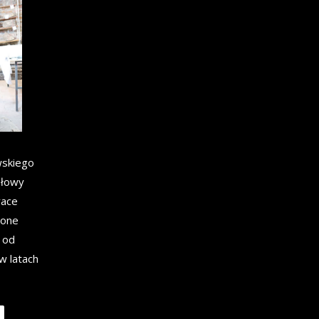
wskiego
ołowy
race
zone
 od
w latach