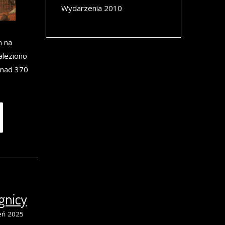
Wydarzenia 2010
h na
aleziono
onad 370
gnicy
eń 2025