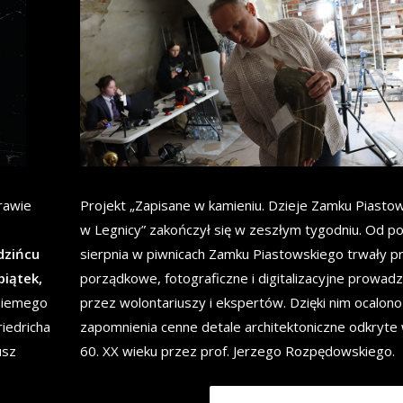
rawie
Projekt „Zapisane w kamieniu. Dzieje Zamku Piasto
w Legnicy” zakończył się w zeszłym tygodniu. Od p
dzińcu
sierpnia w piwnicach Zamku Piastowskiego trwały p
piątek,
porządkowe, fotograficzne i digitalizacyjne prowad
niemego
przez wolontariuszy i ekspertów. Dzięki nim ocalono
riedricha
zapomnienia cenne detale architektoniczne odkryte 
usz
60. XX wieku przez prof. Jerzego Rozpędowskiego.