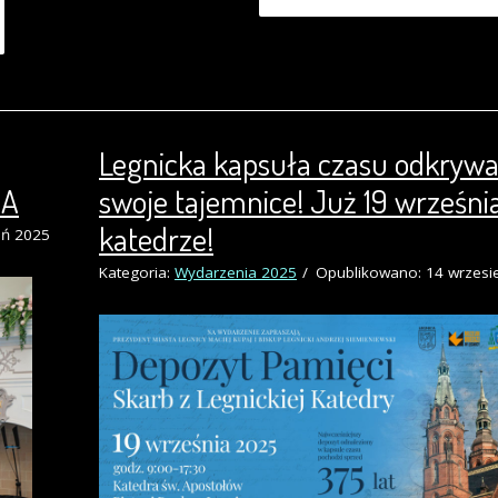
Legnicka kapsuła czasu odkryw
EA
swoje tajemnice! Już 19 wrześni
katedrze!
eń 2025
Kategoria:
Wydarzenia 2025
Opublikowano: 14 wrzesi