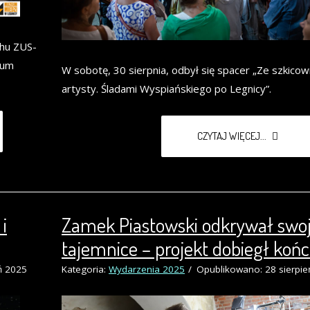
chu ZUS-
eum
W sobotę, 30 sierpnia, odbył się spacer „Ze szkicow
artysty. Śladami Wyspiańskiego po Legnicy”.
CZYTAJ WIĘCEJ...
i
Zamek Piastowski odkrywał swo
tajemnice – projekt dobiegł koń
ń 2025
Kategoria:
Wydarzenia 2025
Opublikowano: 28 sierpie