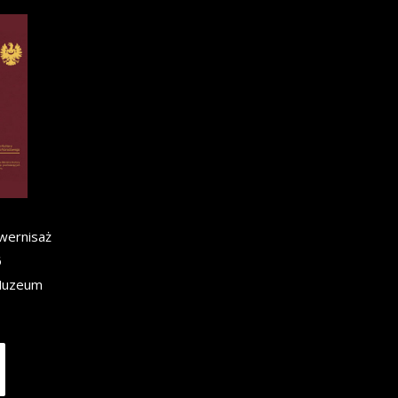
wernisaż
6
Muzeum