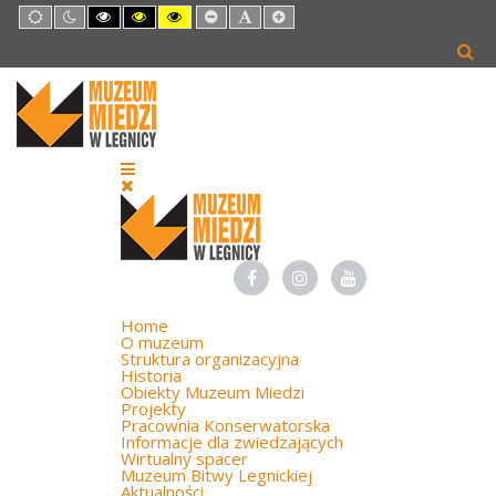
Default
Night
High
High
High
Set
Set
Set
mode
mode
Contrast
Contrast
Contrast
Smaller
Default
Larger
Black
Black
Yellow
Font
Font
Font
White
Yellow
Black
mode
mode
mode
Home
O muzeum
Struktura organizacyjna
Historia
Obiekty Muzeum Miedzi
Projekty
Pracownia Konserwatorska
Informacje dla zwiedzających
Wirtualny spacer
Muzeum Bitwy Legnickiej
Aktualności