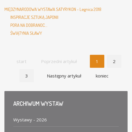
MIĘDZYNARODOWA WYSTAWA SATYRYKON - Legnica 2018
INSPIRACJE SZTUKĄ JAPONII
PORA NA DOBRANOC...
ŚWIĄTYNIA SŁAWY
start
Poprzedni artykuł
1
2
3
Następny artykuł
koniec
ARCHIWUM
WYSTAW
Wystawy - 2026