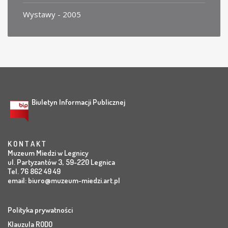
Wystawy - 2005
Biuletyn Informacji Publicznej
K O N T A K T
Muzeum Miedzi w Legnicy
ul. Partyzantów 3, 59-220 Legnica
Tel. 76 862 49 49
email:
biuro@muzeum-miedzi.art.pl
Polityka prywatności
Klauzula RODO