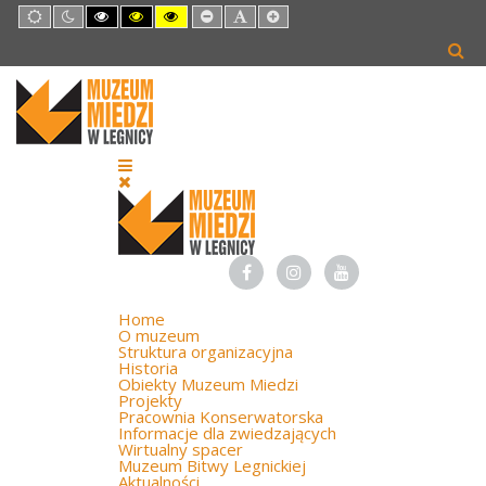
Default
Night
High
High
High
Set
Set
Set
mode
mode
Contrast
Contrast
Contrast
Smaller
Default
Larger
Black
Black
Yellow
Font
Font
Font
White
Yellow
Black
mode
mode
mode
Home
O muzeum
Struktura organizacyjna
Historia
Obiekty Muzeum Miedzi
Projekty
Pracownia Konserwatorska
Informacje dla zwiedzających
Wirtualny spacer
Muzeum Bitwy Legnickiej
Aktualności