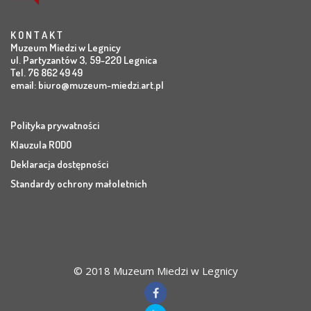
K O N T A K T
Muzeum Miedzi w Legnicy
ul. Partyzantów 3, 59-220 Legnica
Tel. 76 862 49 49
email:
biuro@muzeum-miedzi.art.pl
Polityka prywatności
Klauzula RODO
Deklaracja dostępności
Standardy ochrony małoletnich
© 2018 Muzeum Miedzi w Legnicy