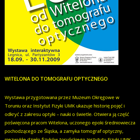
WITELONA DO TOMOGRAFU OPTYCZNEGO
Wystawa przygotowana przez Muzeum Okręgowe w
Toruniu oraz Instytut Fizyki UMK ukazuje historię pojęć i
odkryć z zakresu optyki – nauki o świetle. Otwiera ją część
poświęcona pracom Witelona, uczonego epoki średniowiecza
pochodzącego ze Śląska, a zamyka tomograf optyczny,
niezwykłe dzieło fizyków toruńskiego Instytutu Fizyki UMK.