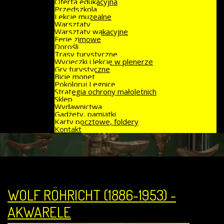
Oferta edukacyjna
Przedszkola
Lekcje muzealne
Warsztaty
Warsztaty wakacyjne
Ferie zimowe
Dorośli
Trasy turystyczne
Wycieczki i lekcje w plenerze
Gry turystyczne
Bicie monet
Pokoloruj Legnicę
Strategia ochrony małoletnich
Sklep
Wydawnictwa
Gadżety, pamiątki
Karty pocztowe, foldery
Kontakt
WOLF RÖHRICHT (1886-1953) -
AKWARELE