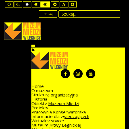
Default
Night
High
High
High
Set
Set
Set
mode
mode
Contrast
Contrast
Contrast
Smaller
Default
Larger
Black
Black
Yellow
Font
Font
Font
Szukaj
White
Yellow
Black
mode
mode
mode
Home
O muzeum
Struktura organizacyjna
Historia
Obiekty Muzeum Miedzi
Projekty
Pracownia Konserwatorska
Informacje dla zwiedzających
Wirtualny spacer
Muzeum Bitwy Legnickiej