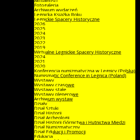
Aktualności
Fotogaleria
Archiwum wydarzeń
Legnicka Książka Roku
Legnickie Spacery Historyczne
2026
2025
2024
2023
2022
2019
Wirtualne Legnickie Spacery Historyczne
2024
2021
2020
Konferencja numizmatyczna w Legnicy (Polska)
Numismatic Conference in Legnica (Poland)
Wystawy
Wystawy czasowe
Wystawy stałe
Wystawy plenerowe
Archiwum wystaw
Działy
Dział Sztuki
Dział Historii
Dział Archeologii
Dział Historii Górnictwa i Hutnictwa Miedzi
Dział Numizmatyczny
Dział Edukacji i Promocji
Edukacja