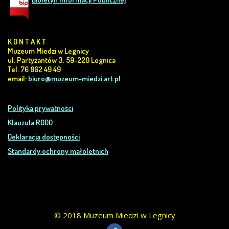
K O N T A K T
Muzeum Miedzi w Legnicy
ul. Partyzantów 3, 59-220 Legnica
Tel. 76 862 49 49
email:
biuro@muzeum-miedzi.art.pl
Polityka prywatności
Klauzula RODO
Deklaracja dostępności
Standardy ochrony małoletnich
© 2018 Muzeum Miedzi w Legnicy