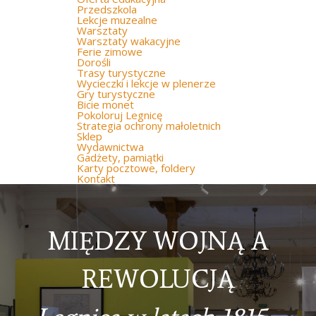
Przedszkola
Lekcje muzealne
Warsztaty
Warsztaty wakacyjne
Ferie zimowe
Dorośli
Trasy turystyczne
Wycieczki i lekcje w plenerze
Gry turystyczne
Bicie monet
Pokoloruj Legnicę
Strategia ochrony małoletnich
Sklep
Wydawnictwa
Gadżety, pamiątki
Karty pocztowe, foldery
Kontakt
MIĘDZY WOJNĄ A
REWOLUCJĄ