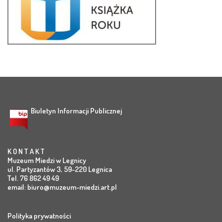
Biuletyn Informacji Publicznej
K O N T A K T
Muzeum Miedzi w Legnicy
ul. Partyzantów 3, 59-220 Legnica
Tel. 76 862 49 49
email:
biuro@muzeum-miedzi.art.pl
Polityka prywatności