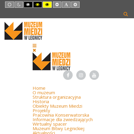
Default
Night
High
High
High
Set
Set
Set
mode
mode
Contrast
Contrast
Contrast
Smaller
Default
Larger
Black
Black
Yellow
Font
Font
Font
White
Yellow
Black
mode
mode
mode
Home
O muzeum
Struktura organizacyjna
Historia
Obiekty Muzeum Miedzi
Projekty
Pracownia Konserwatorska
Informacje dla zwiedzających
Wirtualny spacer
Muzeum Bitwy Legnickiej
Aktualności