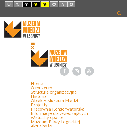
Default
Night
High
High
High
Set
Set
Set
mode
mode
Contrast
Contrast
Contrast
Smaller
Default
Larger
Black
Black
Yellow
Font
Font
Font
White
Yellow
Black
mode
mode
mode
Home
O muzeum
Struktura organizacyjna
Historia
Obiekty Muzeum Miedzi
Projekty
Pracownia Konserwatorska
Informacje dla zwiedzających
Wirtualny spacer
Muzeum Bitwy Legnickiej
Aktualności