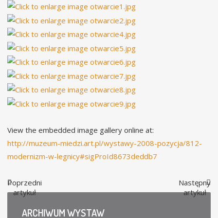
View the embedded image gallery online at:
http://muzeum-miedzi.art.pl/wystawy-2008-pozycja/812-
modernizm-w-legnicy#sigProId8673deddb7
Poprzedni
Następny
artykuł
artykuł
ARCHIWUM
WYSTAW