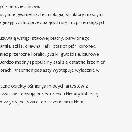
ć z lat dzieciństwa.
 fascynuje geometria, technologia, struktury maszyn i
nających lub przecinających się linii, przenikających
ie używają wstęgi stalowej blachy, barwionego
iki, szkła, drewna, rafii, ptasich piór, koronek,
ież przeróżne koraliki, guziki, gwoździe, biurowe
Bardzo modny i popularny stał się ostatnio krzemień
alorach. Krzemień pasiasty występuje wyłącznie w
amiczne obiekty ośmiorga młodych artystów z
 kwiatów, opisują przestrzenie i klimaty kobiecej
, co zwyczajne, szare, obarczone smutkiem,