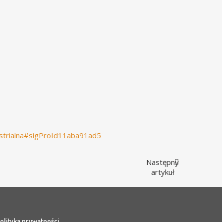
ustrialna#sigProId11aba91ad5
Następny
artykuł
olityka prywatności