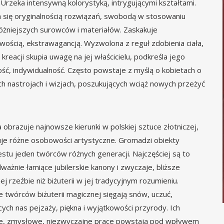
. Urzeka intensywną kolorystyką, intrygującymi kształtami.
 się oryginalnością rozwiązań, swobodą w stosowaniu
óżniejszych surowców i materiałów. Zaskakuje
ością, ekstrawagancją. Wyzwolona z reguł zdobienia ciała,
 kreacji skupia uwagę na jej właścicielu, podkreśla jego
ć, indywidualność. Często powstaje z myślą o kobietach o
h nastrojach i wizjach, poszukujących wciąż nowych przeżyć
obrazuje najnowsze kierunki w polskiej sztuce złotniczej,
je różne osobowości artystyczne. Gromadzi obiekty
estu jeden twórców różnych generacji. Najczęściej są to
dważnie łamiące jubilerskie kanony i zwyczaje, bliższe
j rzeźbie niż biżuterii w jej tradycyjnym rozumieniu.
je twórców biżuterii magicznej sięgają snów, uczuć,
cych nas pejzaży, piękna i wyjątkowości przyrody. Ich
ie, zmysłowe, niezwyczajne prace powstają pod wpływem