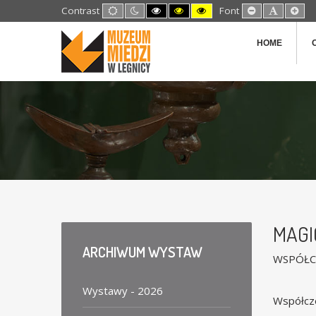
Default
Night
High
High
High
Set
Set
Set
Contrast
Font
mode
mode
Contrast
Contrast
Contrast
Smaller
Default
Lar
Black
Black
Yellow
Font
Font
Fon
White
Yellow
Black
HOME
mode
mode
mode
MAGI
ARCHIWUM
WYSTAW
WSPÓŁC
Wystawy - 2026
Współcze