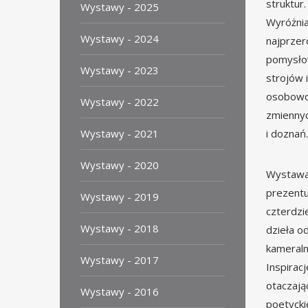
struktur
Wystawy - 2025
Wyróżnia
Wystawy - 2024
najprzer
pomysłow
Wystawy - 2023
strojów i
osobowoś
Wystawy - 2022
zmiennyc
Wystawy - 2021
i doznań.
Wystawy - 2020
Wystawa 
prezentu
Wystawy - 2019
czterdzi
Wystawy - 2018
dzieła o
kameralne
Wystawy - 2017
Inspirac
otaczają
Wystawy - 2016
poetyck