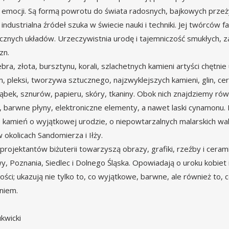
 emocji. Są formą powrotu do świata radosnych, bajkowych przeży
 industrialna źródeł szuka w świecie nauki i techniki. Jej twórców
cznych układów. Urzeczywistnia urodę i tajemniczość smukłych, zagi
zn.
bra, złota, bursztynu, korali, szlachetnych kamieni artyści chętn
, pleksi, tworzywa sztucznego, najzwyklejszych kamieni, glin, ceram
gąbek, sznurów, papieru, skóry, tkaniny. Obok nich znajdziemy równ
, barwne płyny, elektroniczne elementy, a nawet laski cynamonu. 
, kamień o wyjątkowej urodzie, o niepowtarzalnych malarskich w
 okolicach Sandomierza i Iłży.
projektantów biżuterii towarzyszą obrazy, grafiki, rzeźby i cer
, Poznania, Siedlec i Dolnego Śląska. Opowiadają o uroku kobiet i
ości; ukazują nie tylko to, co wyjątkowe, barwne, ale również to
niem.
ukwicki