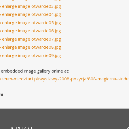
 embedded image gallery online at:
uzeum-miedzi.art.pl/wystawy-2008-pozycja/808-magiczna-i-ind
ni
K O N T A K T
P