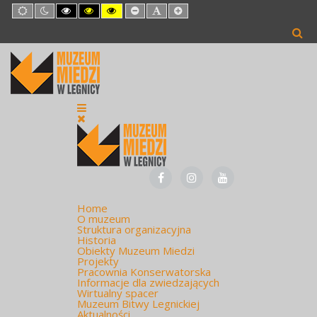
Default
Night
High
High
High
Set
Set
Set
mode
mode
Contrast
Contrast
Contrast
Smaller
Default
Larger
Black
Black
Yellow
Font
Font
Font
White
Yellow
Black
mode
mode
mode
Home
O muzeum
Struktura organizacyjna
Historia
Obiekty Muzeum Miedzi
Projekty
Pracownia Konserwatorska
Informacje dla zwiedzających
Wirtualny spacer
Muzeum Bitwy Legnickiej
Aktualności