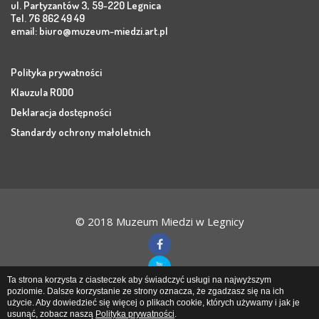
ul. Partyzantów 3, 59-220 Legnica
Tel. 76 862 49 49
email:
biuro@muzeum-miedzi.art.pl
Polityka prywatności
Klauzula RODO
Deklaracja dostępności
Standardy ochrony małoletnich
© 2018 Muzeum Miedzi w Legnicy
Ta strona korzysta z ciasteczek aby świadczyć usługi na najwyższym
poziomie. Dalsze korzystanie ze strony oznacza, że zgadzasz się na ich
użycie. Aby dowiedzieć się więcej o plikach cookie, których używamy i jak je
Muzeum Miedzi
w Legnicy
usunąć, zobacz naszą
Polityka prywatności
.