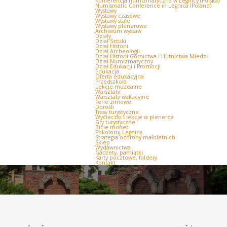
Konferencja numizmatyczna w Legnicy (Polska)
Numismatic Conference in Legnica (Poland)
Wystawy
Wystawy czasowe
Wystawy stałe
Wystawy plenerowe
Archiwum wystaw
Działy
Dział Sztuki
Dział Historii
Dział Archeologii
Dział Historii Górnictwa i Hutnictwa Miedzi
Dział Numizmatyczny
Dział Edukacji i Promocji
Edukacja
Oferta edukacyjna
Przedszkola
Lekcje muzealne
Warsztaty
Warsztaty wakacyjne
Ferie zimowe
Dorośli
Trasy turystyczne
Wycieczki i lekcje w plenerze
Gry turystyczne
Bicie monet
Pokoloruj Legnicę
Strategia ochrony małoletnich
Sklep
Wydawnictwa
Gadżety, pamiątki
Karty pocztowe, foldery
Kontakt