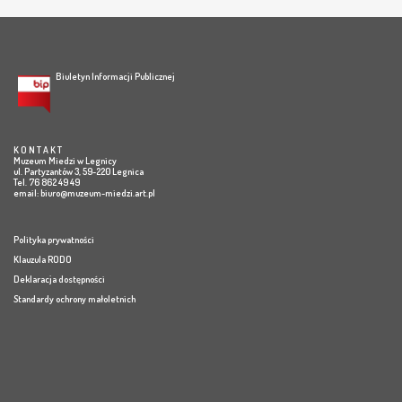
Biuletyn Informacji Publicznej
K O N T A K T
Muzeum Miedzi w Legnicy
ul. Partyzantów 3, 59-220 Legnica
Tel. 76 862 49 49
email:
biuro@muzeum-miedzi.art.pl
Polityka prywatności
Klauzula RODO
Deklaracja dostępności
Standardy ochrony małoletnich