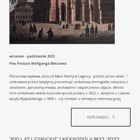
wrzesień - październik 2022
Plac Pastora Wolfganga Meisslera
Plenerowa wystawa „Kościół Marii Panny w Legnicy - podróż przez wieki…”
ulokowana przed świątynią prezentuje unikatową ikonografię związaną z
obiektem, panoramy miasta, archiwalne i współczesne zdjęcia. Wśród
nich unikatowe widoki kościoła sprzed pożaru z 1822 r., wnętrze z czasów
wizyty Wyspiańskiego z 1890 r. czy medale o tematyce reformacyjnej.
CZYTAJ WIĘCEJ...
200 LAT LEGNICKIEJ NEKROPOLII 1822-2022