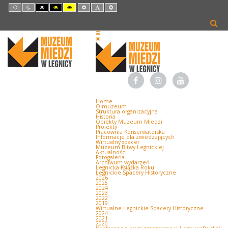
Default
Night
High
High
High
Set
Set
Set
mode
mode
Contrast
Contrast
Contrast
Smaller
Default
Larger
Black
Black
Yellow
Font
Font
Font
White
Yellow
Black
mode
mode
mode
Home
O muzeum
Struktura organizacyjna
Historia
Obiekty Muzeum Miedzi
Projekty
Pracownia Konserwatorska
Informacje dla zwiedzających
Wirtualny spacer
Muzeum Bitwy Legnickiej
Aktualności
Fotogaleria
Archiwum wydarzeń
Legnicka Książka Roku
Legnickie Spacery Historyczne
2026
2025
2024
2023
2022
2019
Wirtualne Legnickie Spacery Historyczne
2024
2021
2020