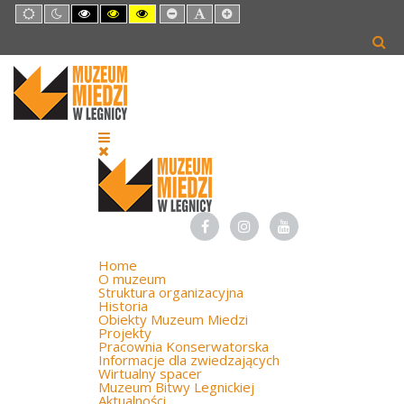
Default
Night
High
High
High
Set
Set
Set
mode
mode
Contrast
Contrast
Contrast
Smaller
Default
Larger
Black
Black
Yellow
Font
Font
Font
White
Yellow
Black
mode
mode
mode
Home
O muzeum
Struktura organizacyjna
Historia
Obiekty Muzeum Miedzi
Projekty
Pracownia Konserwatorska
Informacje dla zwiedzających
Wirtualny spacer
Muzeum Bitwy Legnickiej
Aktualności