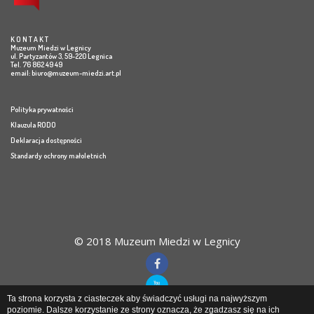
K O N T A K T
Muzeum Miedzi w Legnicy
ul. Partyzantów 3, 59-220 Legnica
Tel. 76 862 49 49
email:
biuro@muzeum-miedzi.art.pl
Polityka prywatności
Klauzula RODO
Deklaracja dostępności
Standardy ochrony małoletnich
© 2018 Muzeum Miedzi w Legnicy
Ta strona korzysta z ciasteczek aby świadczyć usługi na najwyższym
poziomie. Dalsze korzystanie ze strony oznacza, że zgadzasz się na ich