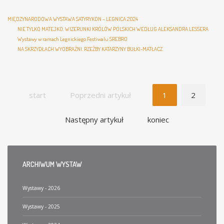
MIĘDZYNARODOWA WYSTAWA SATYRYKON – LEGNICA 2024
NIE TYLKO MATEJKO. WIZERUNKI KRÓLÓW POLSKICH WEDŁUG ALEKSANDRA LESSERA
Wystawy w ramach Legnickiego Festiwalu SREBRO
NA SKRZYDŁACH WYOBRAŹNI. RZEŹBY KATARZYNY BUŁKI-MATŁACZ
start
Poprzedni artykuł
1
2
Następny artykuł
koniec
ARCHIWUM
WYSTAW
Wystawy - 2026
Wystawy - 2025