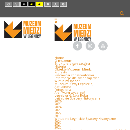
Default
Night
High
High
High
Set
Set
Set
mode
mode
Contrast
Contrast
Contrast
Smaller
Default
Larger
Black
Black
Yellow
Font
Font
Font
White
Yellow
Black
mode
mode
mode
Home
O muzeum
Struktura organizacyjna
Historia
Obiekty Muzeum Miedzi
Projekty
Pracownia Konserwatorska
Informacje dla zwiedzających
Wirtualny spacer
Muzeum Bitwy Legnickiej
Aktualności
Fotogaleria
Archiwum wydarzeń
Legnicka Książka Roku
Legnickie Spacery Historyczne
2026
2025
2024
2023
2022
2019
Wirtualne Legnickie Spacery Historyczne
2024
2021
2020