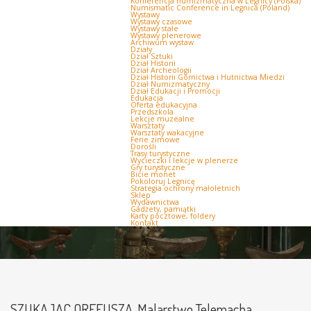
Konferencja numizmatyczna w Legnicy (Polska)
Numismatic Conference in Legnica (Poland)
Wystawy
Wystawy czasowe
Wystawy stałe
Wystawy plenerowe
Archiwum wystaw
Działy
Dział Sztuki
Dział Historii
Dział Archeologii
Dział Historii Górnictwa i Hutnictwa Miedzi
Dział Numizmatyczny
Dział Edukacji i Promocji
Edukacja
Oferta edukacyjna
Przedszkola
Lekcje muzealne
Warsztaty
Warsztaty wakacyjne
Ferie zimowe
Dorośli
Trasy turystyczne
Wycieczki i lekcje w plenerze
Gry turystyczne
Bicie monet
Pokoloruj Legnicę
Strategia ochrony małoletnich
Sklep
Wydawnictwa
Gadżety, pamiątki
Karty pocztowe, foldery
Kontakt
SZUKAJĄC ORFEUSZA. Malarstwo Telemacha