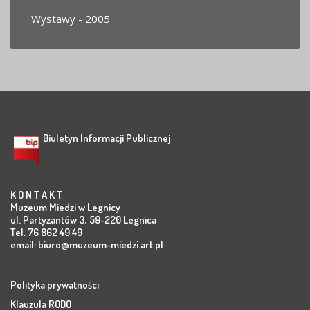
Wystawy - 2005
Biuletyn Informacji Publicznej
K O N T A K T
Muzeum Miedzi w Legnicy
ul. Partyzantów 3, 59-220 Legnica
Tel. 76 862 49 49
email:
biuro@muzeum-miedzi.art.pl
Polityka prywatności
Klauzula RODO