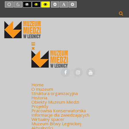
Default
Night
High
High
High
Set
Set
Set
mode
mode
Contrast
Contrast
Contrast
Smaller
Default
Larger
Black
Black
Yellow
Font
Font
Font
White
Yellow
Black
mode
mode
mode
Home
O muzeum
Struktura organizacyjna
Historia
Obiekty Muzeum Miedzi
Projekty
Pracownia Konserwatorska
Informacje dla zwiedzających
Wirtualny spacer
Muzeum Bitwy Legnickiej
Aktualności