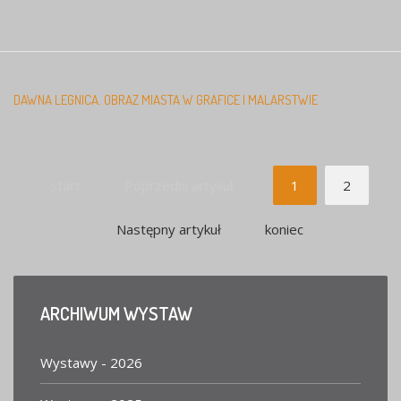
DAWNA LEGNICA. OBRAZ MIASTA W GRAFICE I MALARSTWIE
start
Poprzedni artykuł
1
2
Następny artykuł
koniec
ARCHIWUM
WYSTAW
Wystawy - 2026