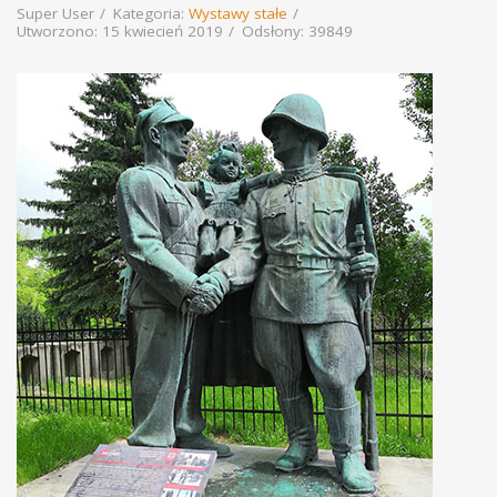
Super User
Kategoria:
Wystawy stałe
Utworzono: 15 kwiecień 2019
Odsłony: 39849