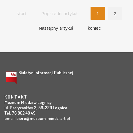
start
Poprzedni artykuł
1
2
Następny artykuł
koniec
Biuletyn Informacji Publicznej
K O N T A K T
Muzeum Miedzi w Legnicy
ul. Partyzantów 3, 59-220 Legnica
Tel. 76 862 49 49
email:
biuro@muzeum-miedzi.art.pl