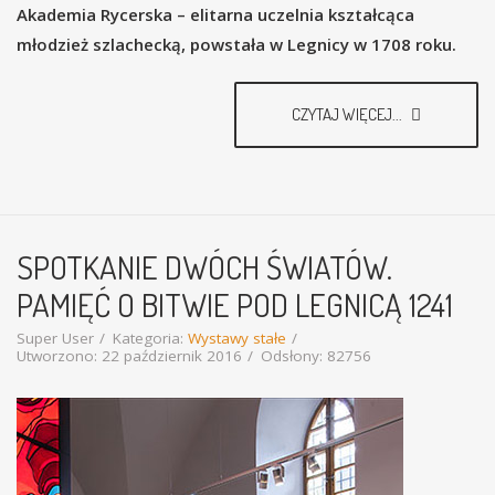
Akademia Rycerska – elitarna uczelnia kształcąca
młodzież szlachecką, powstała w Legnicy w 1708 roku.
CZYTAJ WIĘCEJ...
SPOTKANIE DWÓCH ŚWIATÓW.
PAMIĘĆ O BITWIE POD LEGNICĄ 1241
Super User
Kategoria:
Wystawy stałe
Utworzono: 22 październik 2016
Odsłony: 82756