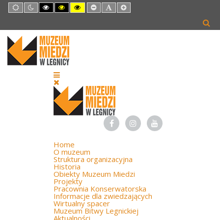
Default
Night
High
High
High
Set
Set
Set
mode
mode
Contrast
Contrast
Contrast
Smaller
Default
Larger
Black
Black
Yellow
Font
Font
Font
White
Yellow
Black
mode
mode
mode
Home
O muzeum
Struktura organizacyjna
Historia
Obiekty Muzeum Miedzi
Projekty
Pracownia Konserwatorska
Informacje dla zwiedzających
Wirtualny spacer
Muzeum Bitwy Legnickiej
Aktualności