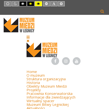
Default
Night
High
High
High
Set
Set
Set
mode
mode
Contrast
Contrast
Contrast
Smaller
Default
Larger
Black
Black
Yellow
Font
Font
Font
White
Yellow
Black
mode
mode
mode
Home
O muzeum
Struktura organizacyjna
Historia
Obiekty Muzeum Miedzi
Projekty
Pracownia Konserwatorska
Informacje dla zwiedzających
Wirtualny spacer
Muzeum Bitwy Legnickiej
Aktualności