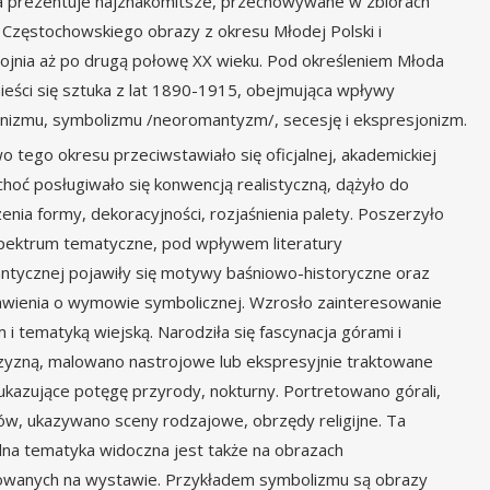
 prezentuje najznakomitsze, przechowywane w zbiorach
zęstochowskiego obrazy z okresu Młodej Polski i
jnia aż po drugą połowę XX wieku. Pod określeniem Młoda
ieści się sztuka z lat 1890-1915, obejmująca wpływy
nizmu, symbolizmu /neoromantyzm/, secesję i ekspresjonizm.
o tego okresu przeciwstawiało się oficjalnej, akademickiej
 choć posługiwało się konwencją realistyczną, dążyło do
enia formy, dekoracyjności, rozjaśnienia palety. Poszerzyło
spektrum tematyczne, pod wpływem literatury
tycznej pojawiły się motywy baśniowo-historyczne oraz
wienia o wymowie symbolicznej. Wzrosło zainteresowanie
 i tematyką wiejską. Narodziła się fascynacja górami i
zyzną, malowano nastrojowe lub ekspresyjnie traktowane
ukazujące potęgę przyrody, nokturny. Portretowano górali,
ów, ukazywano sceny rodzajowe, obrzędy religijne. Ta
na tematyka widoczna jest także na obrazach
owanych na wystawie. Przykładem symbolizmu są obrazy