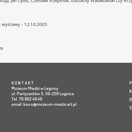
tują: Jan Cybis, Czesław Rzepiński, Eustachy Wasilkowski czy Kr
 wystawy - 12.10.2005
ni
K O N T A K T
P
Muzeum Miedzi w Legnicy
K
ul. Partyzantów 3, 59-220 Legnica
Tel. 76 862 49 49
D
email:
biuro@muzeum-miedzi.art.pl
S