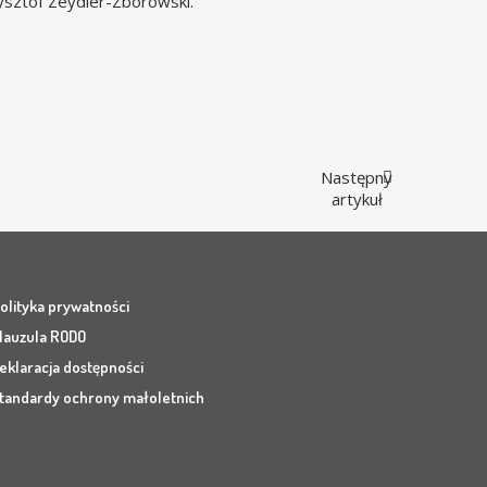
zysztof Zeydler-Zborowski.
Następny
artykuł
olityka prywatności
lauzula RODO
eklaracja dostępności
tandardy ochrony małoletnich