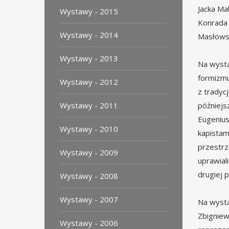
Jacka Ma
Wystawy - 2015
Konrada 
Wystawy - 2014
Masłowsk
Wystawy - 2013
Na wysta
formizmu
Wystawy - 2012
z tradyc
Wystawy - 2011
późniejs
Eugenius
Wystawy - 2010
kapistam
przestrz
Wystawy - 2009
uprawiali
drugiej 
Wystawy - 2008
Wystawy - 2007
Na wysta
Zbigniew
Wystawy - 2006