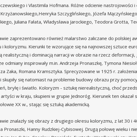
lczewskiego i Vlastimila Hofmana. Różne odcienie nastrojowości i
Krzyżanowskiego,Henryka Szczyglińskiego, Józefa Mączyńskiego.
iego, Juliana Fałata, Władysława Jarockiego, Teodora Grotta, T
wie zaprezentowano również malarstwo zaliczane do polskiej awa
 i koloryzmu. Kierunki te wzorujące się na najnowszej sztuce euro
ją realistyczną i dominacją narracji w obrazie na rzecz deformacj
ze odmiany inspirowały m.in. Andrzeja Pronaszkę, Tymona Niesi
za Zaka, Romana Kramsztyka. Sprecyzowane w 1925 r. założenia 
i skupiły się natomiast na problemie budowy obrazu przy pomoc
eń, bryłę i światło. Koloryzm - sztukę nierealistyczną, choć przed
 artyści w kraju, skupieni w grupie Jednoróg. Kierunek ten okazał 
połowie XX w., stając się sztuką akademicką.
wie znalazły się obrazy z drugiego okresu koloryzmu, z lat 30 i 40
a Pronaszki, Hanny Rudzkiej-Cybisowej. Drugą połowę wieku i ni