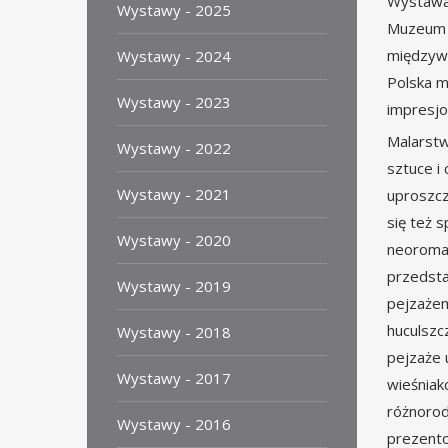
Wystawa
Wystawy - 2025
Muzeum C
międzywo
Wystawy - 2024
Polska m
Wystawy - 2023
impresjo
Malarstw
Wystawy - 2022
sztuce i
Wystawy - 2021
uproszcz
się też 
Wystawy - 2020
neoroman
przedsta
Wystawy - 2019
pejzażem
huculszc
Wystawy - 2018
pejzaże 
Wystawy - 2017
wieśniak
różnorod
Wystawy - 2016
prezent