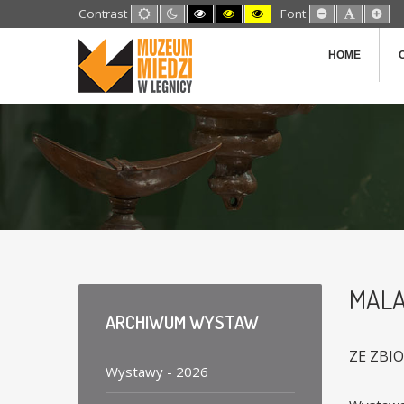
Default
Night
High
High
High
Set
Set
Set
Contrast
Font
mode
mode
Contrast
Contrast
Contrast
Smaller
Default
Lar
Black
Black
Yellow
Font
Font
Fon
White
Yellow
Black
HOME
mode
mode
mode
MALA
ARCHIWUM
WYSTAW
ZE ZBI
Wystawy - 2026