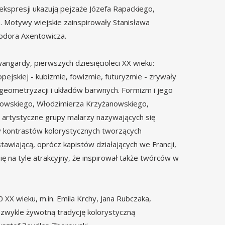
 ekspresji ukazują pejzaże Józefa Rapackiego,
 Motywy wiejskie zainspirowały Stanisława
eodora Axentowicza.
ngardy, pierwszych dziesięcioleci XX wieku:
pejskiej - kubizmie, fowizmie, futuryzmie - zrywały
i, geometryzacji i układów barwnych. Formizm i jego
ołowskiego, Włodzimierza Krzyżanowskiego,
artystyczne grupy malarzy nazywających się
y kontrastów kolorystycznych tworzących
stawiającą, oprócz kapistów działających we Francji,
się na tyle atrakcyjny, że inspirował także twórców w
 XX wieku, m.in. Emila Krchy, Jana Rubczaka,
ezwykle żywotną tradycję kolorystyczną