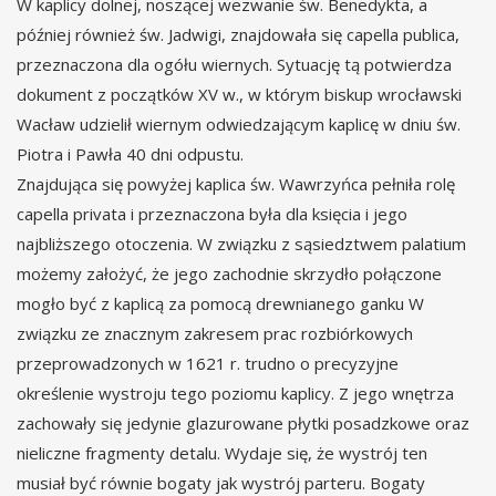
W kaplicy dolnej, noszącej wezwanie św. Benedykta, a
później również św. Jadwigi, znajdowała się capella publica,
przeznaczona dla ogółu wiernych. Sytuację tą potwierdza
dokument z początków XV w., w którym biskup wrocławski
Wacław udzielił wiernym odwiedzającym kaplicę w dniu św.
Piotra i Pawła 40 dni odpustu.
Znajdująca się powyżej kaplica św. Wawrzyńca pełniła rolę
capella privata i przeznaczona była dla księcia i jego
najbliższego otoczenia. W związku z sąsiedztwem palatium
możemy założyć, że jego zachodnie skrzydło połączone
mogło być z kaplicą za pomocą drewnianego ganku W
związku ze znacznym zakresem prac rozbiórkowych
przeprowadzonych w 1621 r. trudno o precyzyjne
określenie wystroju tego poziomu kaplicy. Z jego wnętrza
zachowały się jedynie glazurowane płytki posadzkowe oraz
nieliczne fragmenty detalu. Wydaje się, że wystrój ten
musiał być równie bogaty jak wystrój parteru. Bogaty