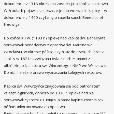
dokumencie z 1318 określona została jako kaplica zamkowa.
W źródłach pojawia się jeszcze jedno wezwanie kaplicy – w
dokumencie z 1400 czytamy o capella sancti Benedicti et
Hedwigs.
Do końca XII w. (1193 r.) opiekę nad kaplicą św. Benedykta
sprawowali benedyktyni z opactwa św. Marcina we
Wrocławiu, w okresie późniejszym, aż do czasu zburzenia
kaplicy w 1621 r., związana była z norbertanami z
ołbińskiego klasztoru św. Wincentego i NMP we Wrocławiu.
Do nich należało prawo wyznaczania kolejnych rektorów.
Kaplica św. Wawrzyńca znajdowała się pod patronatem
książąt legnickich, dopiero od 1330 r. opiekę nad nią
sprawowali cystersi z Lubiąża, a sama kaplica została rok
później inkorporowana do opactwa.
Funkcję kaplicy książęcej pełniła z pewnością jeszcze w XVI