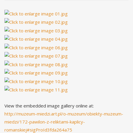
View the embedded image gallery online at:
http://muzeum-miedzi.art.pl/o-muzeum/obiekty-muzeum-
miedzi/172-pawilon-z-reliktami-kaplicy-
romanskiej#sigProId3fda264a75