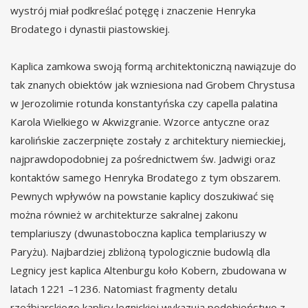
wystrój miał podkreślać potęgę i znaczenie Henryka
Brodatego i dynastii piastowskiej.
Kaplica zamkowa swoją formą architektoniczną nawiązuje do
tak znanych obiektów jak wzniesiona nad Grobem Chrystusa
w Jerozolimie rotunda konstantyńska czy capella palatina
Karola Wielkiego w Akwizgranie. Wzorce antyczne oraz
karolińskie zaczerpnięte zostały z architektury niemieckiej,
najprawdopodobniej za pośrednictwem św. Jadwigi oraz
kontaktów samego Henryka Brodatego z tym obszarem.
Pewnych wpływów na powstanie kaplicy doszukiwać się
można również w architekturze sakralnej zakonu
templariuszy (dwunastoboczna kaplica templariuszy w
Paryżu). Najbardziej zbliżoną typologicznie budowlą dla
Legnicy jest kaplica Altenburgu koło Kobern, zbudowana w
latach 1221 –1236. Natomiast fragmenty detalu
rzeźbiarskiego kaplicy legnickiej wykazują podobieństwo z