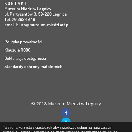
K O N T A K T
Muzeum Miedzi w Legnicy
ul. Partyzantów 3, 59-220 Legnica
Tel. 76 862 49 49
email:
biuro@muzeum-miedzi.art.pl
Polityka prywatności
Klauzula RODO
Deklaracja dostępności
Standardy ochrony małoletnich
© 2018 Muzeum Miedzi w Legnicy
Ta strona korzysta z ciasteczek aby świadczyć usługi na najwyższym