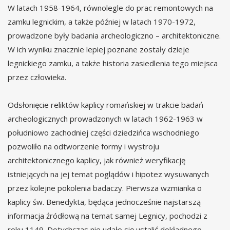
W latach 1958-1964, równolegle do prac remontowych na
zamku legnickim, a także później w latach 1970-1972,
prowadzone były badania archeologiczno – architektoniczne.
W ich wyniku znacznie lepiej poznane zostały dzieje
legnickiego zamku, a także historia zasiedlenia tego miejsca
przez człowieka.
Odsłonięcie reliktów kaplicy romańskiej w trakcie badań
archeologicznych prowadzonych w latach 1962-1963 w
południowo zachodniej części dziedzińca wschodniego
pozwoliło na odtworzenie formy i wystroju
architektonicznego kaplicy, jak również weryfikację
istniejących na jej temat poglądów i hipotez wysuwanych
przez kolejne pokolenia badaczy. Pierwsza wzmianka o
kaplicy św. Benedykta, będąca jednocześnie najstarszą
informacja źródłową na temat samej Legnicy, pochodzi z
roku 1149. Dotychczas nie udało się ustalić dokładnego