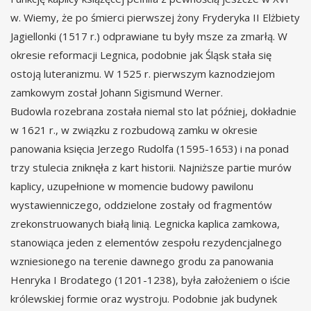
w. Wiemy, że po śmierci pierwszej żony Fryderyka II Elżbiety
Jagiellonki (1517 r.) odprawiane tu były msze za zmarłą. W
okresie reformacji Legnica, podobnie jak Śląsk stała się
ostoją luteranizmu. W 1525 r. pierwszym kaznodziejom
zamkowym został Johann Sigismund Werner.
Budowla rozebrana została niemal sto lat później, dokładnie
w 1621 r., w związku z rozbudową zamku w okresie
panowania księcia Jerzego Rudolfa (1595-1653) i na ponad
trzy stulecia zniknęła z kart historii. Najniższe partie murów
kaplicy, uzupełnione w momencie budowy pawilonu
wystawienniczego, oddzielone zostały od fragmentów
zrekonstruowanych białą linią. Legnicka kaplica zamkowa,
stanowiąca jeden z elementów zespołu rezydencjalnego
wzniesionego na terenie dawnego grodu za panowania
Henryka I Brodatego (1201-1238), była założeniem o iście
królewskiej formie oraz wystroju. Podobnie jak budynek