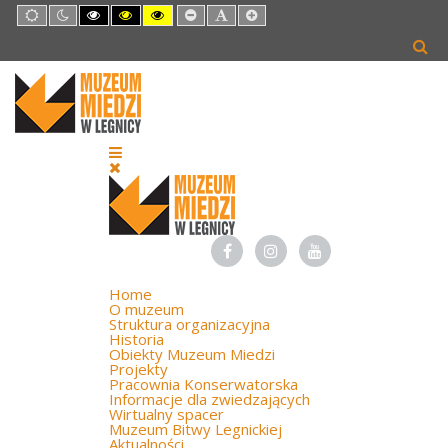
Default
Night
High
High
High
Set
Set
Set
mode
mode
Contrast
Contrast
Contrast
Smaller
Default
Larger
Black
Black
Yellow
Font
Font
Font
White
Yellow
Black
mode
mode
mode
Home
O muzeum
Struktura organizacyjna
Historia
Obiekty Muzeum Miedzi
Projekty
Pracownia Konserwatorska
Informacje dla zwiedzających
Wirtualny spacer
Muzeum Bitwy Legnickiej
Aktualności