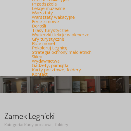
Przedszkola
Lekcje muzealne
Warsztaty
Warsztaty wakacyjne
Ferie zimowe
Dorośli
Trasy turystyczne
Wycieczki i lekcje w plenerze
Gry turystyczne
Bicie monet
Pokoloruj Legnicę
Strategia ochrony małoletnich
Sklep
Wydawnictwa
Gadżety, pamiątki
Karty pocztowe, foldery
Kontakt
Zamek Legnicki
Kategoria:
Karty pocztowe, foldery