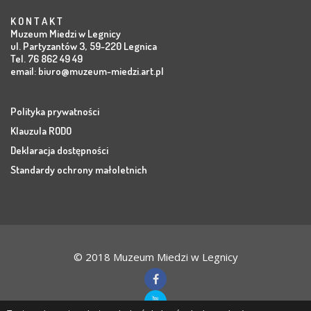
K O N T A K T
Muzeum Miedzi w Legnicy
ul. Partyzantów 3, 59-220 Legnica
Tel. 76 862 49 49
email:
biuro@muzeum-miedzi.art.pl
Polityka prywatności
Klauzula RODO
Deklaracja dostępności
Standardy ochrony małoletnich
© 2018 Muzeum Miedzi w Legnicy