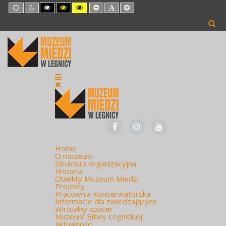
Default
Night
High
High
High
Set
Set
Set
mode
mode
Contrast
Contrast
Contrast
Smaller
Default
Larger
Black
Black
Yellow
Font
Font
Font
White
Yellow
Black
mode
mode
mode
Home
O muzeum
Struktura organizacyjna
Historia
Obiekty Muzeum Miedzi
Projekty
Pracownia Konserwatorska
Informacje dla zwiedzających
Wirtualny spacer
Muzeum Bitwy Legnickiej
Aktualności