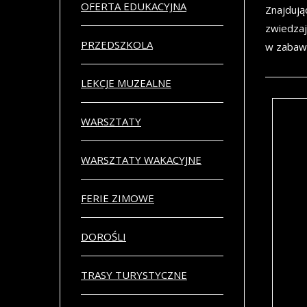
OFERTA EDUKACYJNA
Znajdują
zwiedzaj
PRZEDSZKOLA
w zabawi
LEKCJE MUZEALNE
WARSZTATY
Que
WARSZTATY WAKACYJNE
Eduk
przy
FERIE ZIMOWE
kośc
Pias
Opat
DOROŚLI
Ryce
opra
TRASY TURYSTYCZNE
(www
czas