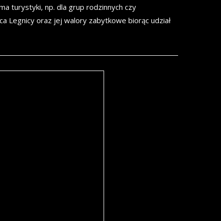
a turystyki, np. dla grup rodzinnych czy
a Legnicy oraz jej walory zabytkowe biorąc udział
ej Ludwiki”
liwość zwiedzania Zamku
gnicy i jego okolic.
architektoniczne i
ki ułożysz specjalny liczbowy
mu możliwe będzie odszukanie
zed wiekami złożony został
tatnich Piastów.
rad Byś
inut