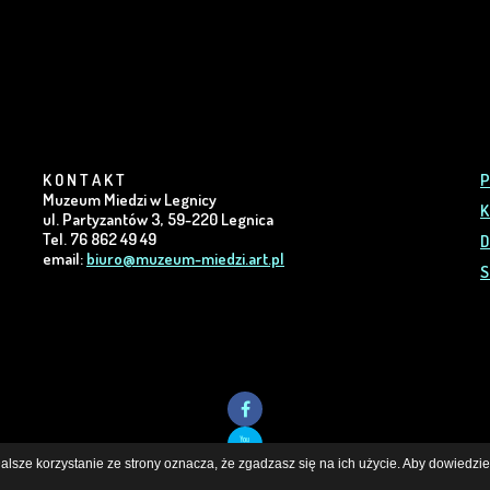
K O N T A K T
P
Muzeum Miedzi w Legnicy
K
ul. Partyzantów 3, 59-220 Legnica
Tel. 76 862 49 49
D
email:
biuro@muzeum-miedzi.art.pl
S
lsze korzystanie ze strony oznacza, że zgadzasz się na ich użycie. Aby dowiedzieć