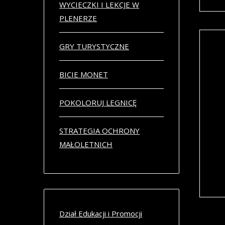
WYCIECZKI I LEKCJE W
PLENERZE
GRY TURYSTYCZNE
„Za
BICIE MONET
Fami
zgub
POKOLORUJ LEGNICĘ
podc
Odsz
zaby
STRATEGIA OCHRONY
opra
MAŁOLETNICH
czas
Plan
Muz
Dział Edukacji i Promocji