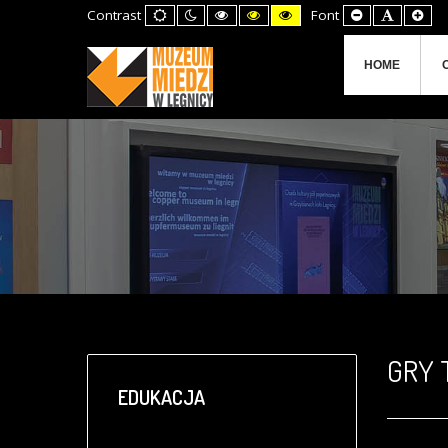
Default
Night
High
High
High
Set
Set
Set
Contrast
Font
mode
mode
Contrast
Contrast
Contrast
Smaller
Default
Lar
Black
Black
Yellow
Font
Font
Fon
White
Yellow
Black
mode
mode
mode
HOME
GRY 
EDUKACJA