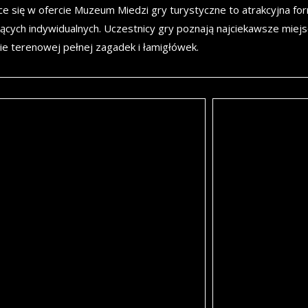
ce się w ofercie Muzeum Miedzi gry turystyczne to atrakcyjna form
ących indywidualnych. Uczestnicy gry poznają najciekawsze miejsc
e terenowej pełnej zagadek i łamigłówek.
st „Barokowa Legnica”
„Dukaty Księżn
acyjna podróż po zachowanych
Niecodzienna moż
kładach barokowej architektury Legnicy:
Piastowskiego w Le
iele pw. Św. Jana Chrzciciela, Mauzoleum
Odnajdując detale 
tów, dawnym Kolegium Jezuickim, Pałacu
rozwiązując zagad
ów Lubiąskich, Starym Ratuszu i Akademii
szyfr. Dzięki nie
rskiej.
miejsca, gdzie pr
skarb z czasów os
cowanie: Krzysztof Szustka
.questy.com.pl)
opracowanie: Kon
 gry: ok. 30 minut
czas gry: ok. 30 m