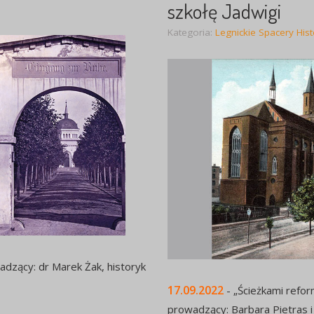
szkołę Jadwigi
Kategoria:
Legnickie Spacery His
wadzący: dr Marek Żak, historyk
17.09.2022
- „Ścieżkami reform
prowadzący: Barbara Pietras 