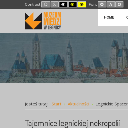
Default
Night
High
High
High
Set
Set
Set
Contrast
Font
mode
mode
Contrast
Contrast
Contrast
Smaller
Default
Lar
Black
Black
Yellow
Font
Font
Fon
White
Yellow
Black
HOME
mode
mode
mode
Jesteś tutaj:
Start
Aktualności
Legnickie Space
Tajemnice legnickiej nekropolii