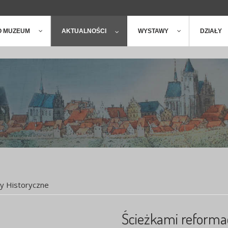
ger
t
O MUZEUM
AKTUALNOŚCI
WYSTAWY
DZIAŁY
ry Historyczne
Ścieżkami reformac