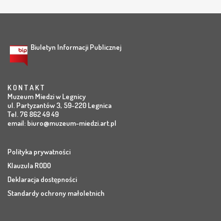
Biuletyn Informacji Publicznej
K O N T A K T
Muzeum Miedzi w Legnicy
ul. Partyzantów 3, 59-220 Legnica
Tel. 76 862 49 49
email:
biuro@muzeum-miedzi.art.pl
Polityka prywatności
Klauzula RODO
Deklaracja dostępności
Standardy ochrony małoletnich