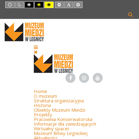
Default
Night
High
High
High
Set
Set
Set
mode
mode
Contrast
Contrast
Contrast
Smaller
Default
Larger
Black
Black
Yellow
Font
Font
Font
White
Yellow
Black
mode
mode
mode
Home
O muzeum
Struktura organizacyjna
Historia
Obiekty Muzeum Miedzi
Projekty
Pracownia Konserwatorska
Informacje dla zwiedzających
Wirtualny spacer
Muzeum Bitwy Legnickiej
Aktualności