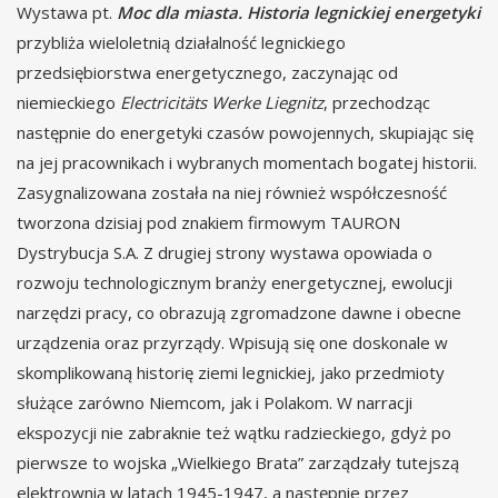
Wystawa pt.
Moc dla miasta. Historia legnickiej energetyki
przybliża wieloletnią działalność legnickiego
przedsiębiorstwa energetycznego, zaczynając od
niemieckiego
Electricitäts Werke Liegnitz
, przechodząc
następnie do energetyki czasów powojennych, skupiając się
na jej pracownikach i wybranych momentach bogatej historii.
Zasygnalizowana została na niej również współczesność
tworzona dzisiaj pod znakiem firmowym TAURON
Dystrybucja S.A. Z drugiej strony wystawa opowiada o
rozwoju technologicznym branży energetycznej, ewolucji
narzędzi pracy, co obrazują zgromadzone dawne i obecne
urządzenia oraz przyrządy. Wpisują się one doskonale w
skomplikowaną historię ziemi legnickiej, jako przedmioty
służące zarówno Niemcom, jak i Polakom. W narracji
ekspozycji nie zabraknie też wątku radzieckiego, gdyż po
pierwsze to wojska „Wielkiego Brata” zarządzały tutejszą
elektrownią w latach 1945-1947, a następnie przez