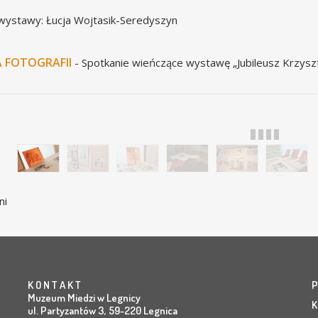
wystawy: Łucja Wojtasik-Seredyszyn
A FOTOGRAFII
- Spotkanie wieńczące wystawę „Jubileusz Krzyszt
ni
K O N T A K T
P
Muzeum Miedzi w Legnicy
K
ul. Partyzantów 3, 59-220 Legnica