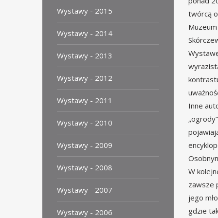
ponad 20
Wystawy - 2015
twórcą o
Muzeum M
Wystawy - 2014
Skórczew
Wystawę 
Wystawy - 2013
wyrazist
Wystawy - 2012
kontrast
uważnośc
Wystawy - 2011
Inne aut
„ogrody”
Wystawy - 2010
pojawiaj
Wystawy - 2009
encyklop
Osobnym 
Wystawy - 2008
W kolejn
zawsze p
Wystawy - 2007
jego mło
gdzie ta
Wystawy - 2006