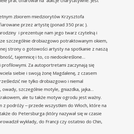
ele prac ofiarował na aukcje charytatywne. Jest
pletnym zbiorem miedziorytów Krzysztofa
ofiarowane przez artystę (ponad 350 prac ).
odziny i prezentuje nam jego twarz czytelną i
w, ze szczególnie drobiazgowo potraktowanym okiem,
nej strony o gotowości artysty na spotkanie z naszą
obność, tajemnicę i to, co niedookreślone…
 profilowymi. Za autoportretami zaczynają się
ciela siebie i swoją żonę Magdalenę, z czasem
eśledzić nie tylko drobiazgowo i niemal
, owady, szczególnie motyle, gniazdka, jajka…
rakowem, ale tu także motyw ogrodu jest ważny.
om z podróży ‒ przede wszystkim do Włoch, które na
także do Petersburga (który nazywał się w czasie
owadził wykłady, do Francji czy ostatnio do Chin,