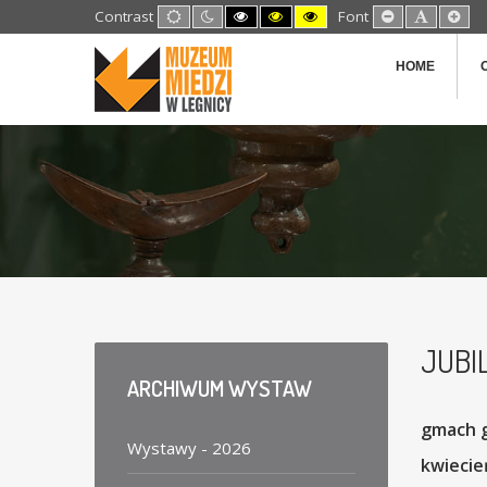
Default
Night
High
High
High
Set
Set
Set
Contrast
Font
mode
mode
Contrast
Contrast
Contrast
Smaller
Default
Lar
Black
Black
Yellow
Font
Font
Fon
White
Yellow
Black
HOME
mode
mode
mode
JUBI
ARCHIWUM
WYSTAW
gmach 
Wystawy - 2026
kwiecie