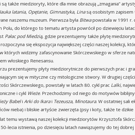
li są także miedzioryty, które dla mnie obrazują „zmagania” artyst
auka latania
,
Opętanie
,
Gimnastyka
,
Lina
są osobistym zapisem t
ane naszemu muzeum. Pierwsza była
Bitwa
powstała w 1991 r. 
m Polu, do którego to tematu artysta powrócił po dziewięciu lata
est
Pałac pod Miedzią
, gdzie prezentujemy także płytę miedziorytni
 rozpoczyna się ekspozycja największej części naszej kolekcji, któ
 w których widzimy zafascynowanie Skórczewskiego w sferze natur
em włoskiego Renesansu.
rzu prezentujemy płyty miedziorytnicze do pierwszych prac i graf
iającym się w mityczne czy mitologiczne stwory. W drugiej częś
ości Skórczewskiego, powstały w latach 80. cykl prac
Lalki
, najwi
oniczne i cykl
Wieże
. Przechodzimy od niego do motywów biblijnyc
ieży Babel
i
Arki do Ikara
i
Tezeusza
,
Minotaura
. W ostatniej sali
ów nieba) i bliskie artyście zwierzęta (psy i koty, także te dziki
 lat temu wystawą naszej kolekcji miedziorytów Krzysztofa Sk
0-lecia istnienia, po dziesięciu latach nawiązujemy do tej dobrej 