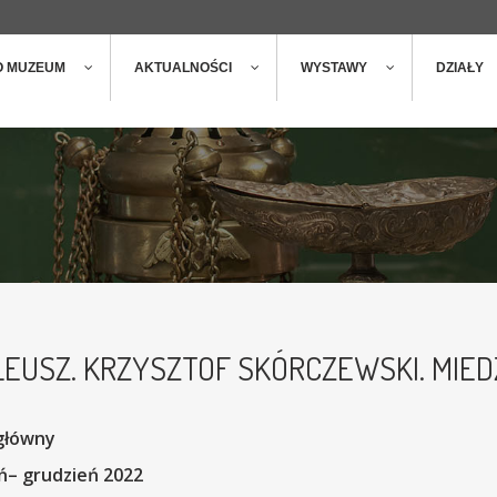
ger
t
O MUZEUM
AKTUALNOŚCI
WYSTAWY
DZIAŁY
LEUSZ. KRZYSZTOF SKÓRCZEWSKI. MIE
główny
ń– grudzień 2022