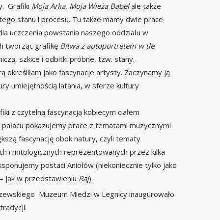
y. Grafiki
Moja Arka
,
Moja Wieża Babel
ale także
ego stanu i procesu. Tu także mamy dwie prace
dla uczczenia powstania naszego oddziału w
ch tworząc grafikę
Bitwa z autoportretem w tle
.
czą, szkice i odbitki próbne, tzw. stany.
rą określiłam jako fascynacje artysty. Zaczynamy ją
y umiejętnością latania, w sferze kultury
iki z czytelną fascynacją kobiecym ciałem
ci pałacu pokazujemy prace z tematami muzycznymi
ększą fascynację obok natury, czyli tematy
h i mitologicznych reprezentowanych przez kilka
 eksponujemy postaci Aniołów (niekoniecznie tylko jako
e – jak w przedstawieniu
Raj
).
órczewskiego Muzeum Miedzi w Legnicy inaugurowało
tradycji.