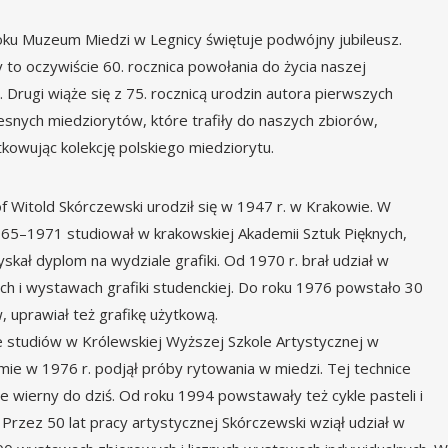
ku Muzeum Miedzi w Legnicy świętuje podwójny jubileusz.
 to oczywiście 60. rocznica powołania do życia naszej
i. Drugi wiąże się z 75. rocznicą urodzin autora pierwszych
snych miedziorytów, które trafiły do naszych zbiorów,
kowując kolekcję polskiego miedziorytu.
f Witold Skórczewski urodził się w 1947 r. w Krakowie. W
965–1971 studiował w krakowskiej Akademii Sztuk Pięknych,
yskał dyplom na wydziale grafiki. Od 1970 r. brał udział w
ch i wystawach grafiki studenckiej. Do roku 1976 powstało 30
w, uprawiał też grafikę użytkową.
e studiów w Królewskiej Wyższej Szkole Artystycznej w
mie w 1976 r. podjął próby rytowania w miedzi. Tej technice
e wierny do dziś. Od roku 1994 powstawały też cykle pasteli i
. Przez 50 lat pracy artystycznej Skórczewski wziął udział w