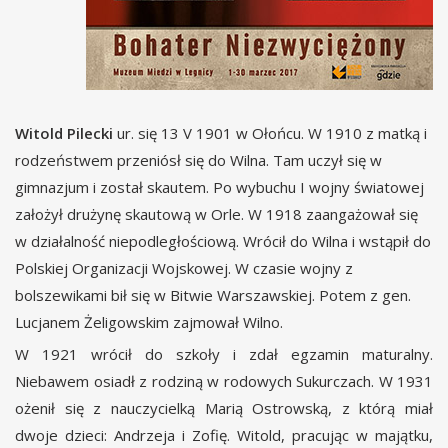
Witold Pilecki
ur. się 13 V 1901 w Ołońcu. W 1910 z matką i
rodzeństwem przeniósł się do Wilna. Tam uczył się w
gimnazjum i został skautem. Po wybuchu I wojny światowej
założył drużynę skautową w Orle. W 1918 zaangażował się
w działalność niepodległościową. Wrócił do Wilna i wstąpił do
Polskiej Organizacji Wojskowej. W czasie wojny z
bolszewikami bił się w Bitwie Warszawskiej. Potem z gen.
Lucjanem Żeligowskim zajmował Wilno.
W 1921 wrócił do szkoły i zdał egzamin maturalny.
Niebawem osiadł z rodziną w rodowych Sukurczach. W 1931
ożenił się z nauczycielką Marią Ostrowską, z którą miał
dwoje dzieci: Andrzeja i Zofię. Witold, pracując w majątku,