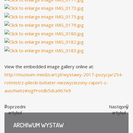
View the embedded image gallery online at:
http://muzeum-miedzi.art.pl/wystawy-2017-pozycja/254-
rotmistrz-pilecki-bohater-niezwyciezony-raport-z-
auschwitz#sigProIdb5dca967e9
Poprzedni
Następny
artykuł
artykuł
ARCHIWUM
WYSTAW