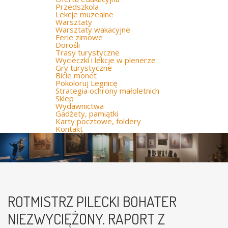
Przedszkola
Lekcje muzealne
Warsztaty
Warsztaty wakacyjne
Ferie zimowe
Dorośli
Trasy turystyczne
Wycieczki i lekcje w plenerze
Gry turystyczne
Bicie monet
Pokoloruj Legnicę
Strategia ochrony małoletnich
Sklep
Wydawnictwa
Gadżety, pamiątki
Karty pocztowe, foldery
Kontakt
ROTMISTRZ PILECKI BOHATER
NIEZWYCIĘŻONY. RAPORT Z