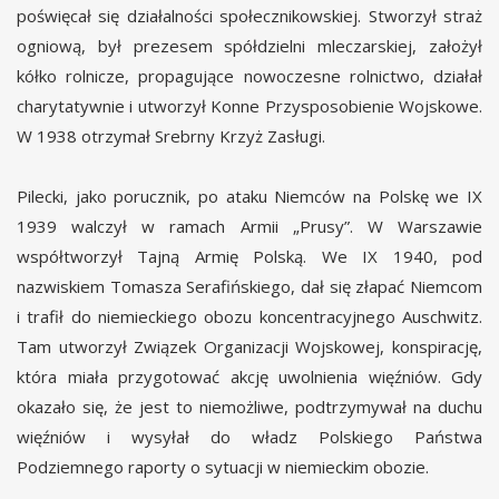
poświęcał się działalności społecznikowskiej. Stworzył straż
ogniową, był prezesem spółdzielni mleczarskiej, założył
kółko rolnicze, propagujące nowoczesne rolnictwo, działał
charytatywnie i utworzył Konne Przysposobienie Wojskowe.
W 1938 otrzymał Srebrny Krzyż Zasługi.
Pilecki, jako porucznik, po ataku Niemców na Polskę we IX
1939 walczył w ramach Armii „Prusy”. W Warszawie
współtworzył Tajną Armię Polską. We IX 1940, pod
nazwiskiem Tomasza Serafińskiego, dał się złapać Niemcom
i trafił do niemieckiego obozu koncentracyjnego Auschwitz.
Tam utworzył Związek Organizacji Wojskowej, konspirację,
która miała przygotować akcję uwolnienia więźniów. Gdy
okazało się, że jest to niemożliwe, podtrzymywał na duchu
więźniów i wysyłał do władz Polskiego Państwa
Podziemnego raporty o sytuacji w niemieckim obozie.