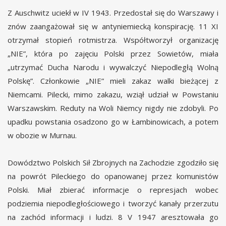
Z Auschwitz uciekł w IV 1943. Przedostał się do Warszawy i
znów zaangażował się w antyniemiecką konspirację. 11 XI
otrzymał stopień rotmistrza. Współtworzył organizację
„NIE”, która po zajęciu Polski przez Sowietów, miała
„utrzymać Ducha Narodu i wywalczyć Niepodległą Wolną
Polskę”. Członkowie „NIE” mieli zakaz walki bieżącej z
Niemcami. Pilecki, mimo zakazu, wziął udział w Powstaniu
Warszawskim. Reduty na Woli Niemcy nigdy nie zdobyli. Po
upadku powstania osadzono go w Łambinowicach, a potem
w obozie w Murnau.
Dowództwo Polskich Sił Zbrojnych na Zachodzie zgodziło się
na powrót Pileckiego do opanowanej przez komunistów
Polski. Miał zbierać informacje o represjach wobec
podziemia niepodległościowego i tworzyć kanały przerzutu
na zachód informacji i ludzi. 8 V 1947 aresztowała go