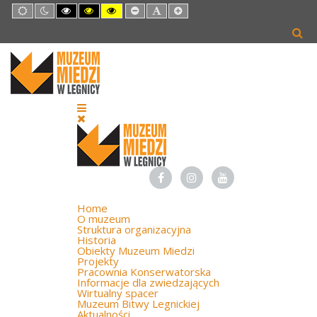
Default
Night
High
High
High
Set
Set
Set
mode
mode
Contrast
Contrast
Contrast
Smaller
Default
Larger
Black
Black
Yellow
Font
Font
Font
White
Yellow
Black
mode
mode
mode
Home
O muzeum
Struktura organizacyjna
Historia
Obiekty Muzeum Miedzi
Projekty
Pracownia Konserwatorska
Informacje dla zwiedzających
Wirtualny spacer
Muzeum Bitwy Legnickiej
Aktualności