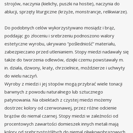
strojów, naczynia (kielichy, puszki na hostie), naczynia do
ablucji, sprzęty liturgiczne (krzyże, monstrancje, relikwiarze).
Do podobnych celów wykorzystywano mosiądz i brąz,
poddając go złoceniu i srebrzeniu podnoszono walory
estetyczne wyrobu, ukrywano ”pośledniość” materiału,
zabezpieczano przed utlenianiem. Stopy miedzi nadawały się
także do tworzenia odlewów, dzięki czemu powstawały m.
in. działa, dzwony, kraty, chrzcielnice, moździerze i uchwyty
do wielu naczyń.
Wyroby z miedzi i jej stopów mogą przybrać wiele tonacji
barwnych z powodu naturalnego lub sztucznego
patynowania. Na obiektach z czystej miedzi możemy
dostrzec kolory od czerwonawej, przez różne odcienie
brązów do niemal czarnej. Stopy miedzi w zależności od
procentowych zawartości domieszek innych metali mają
kolory od srebrzystożółtych do niemal oliwkowobrązowych.