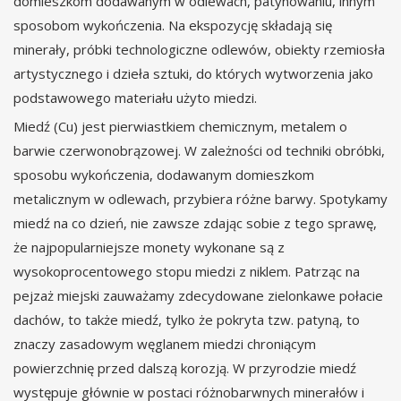
domieszkom dodawanym w odlewach, patynowaniu, innym
sposobom wykończenia. Na ekspozycję składają się
minerały, próbki technologiczne odlewów, obiekty rzemiosła
artystycznego i dzieła sztuki, do których wytworzenia jako
podstawowego materiału użyto miedzi.
Miedź (Cu) jest pierwiastkiem chemicznym, metalem o
barwie czerwonobrązowej. W zależności od techniki obróbki,
sposobu wykończenia, dodawanym domieszkom
metalicznym w odlewach, przybiera różne barwy. Spotykamy
miedź na co dzień, nie zawsze zdając sobie z tego sprawę,
że najpopularniejsze monety wykonane są z
wysokoprocentowego stopu miedzi z niklem. Patrząc na
pejzaż miejski zauważamy zdecydowane zielonkawe połacie
dachów, to także miedź, tylko że pokryta tzw. patyną, to
znaczy zasadowym węglanem miedzi chroniącym
powierzchnię przed dalszą korozją. W przyrodzie miedź
występuje głównie w postaci różnobarwnych minerałów i