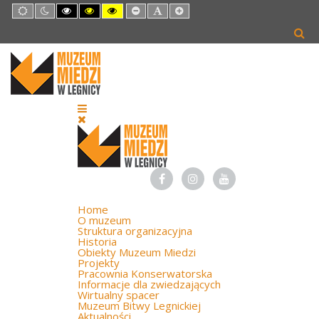
Default
Night
High
High
High
Set
Set
Set
mode
mode
Contrast
Contrast
Contrast
Smaller
Default
Larger
Black
Black
Yellow
Font
Font
Font
White
Yellow
Black
mode
mode
mode
Home
O muzeum
Struktura organizacyjna
Historia
Obiekty Muzeum Miedzi
Projekty
Pracownia Konserwatorska
Informacje dla zwiedzających
Wirtualny spacer
Muzeum Bitwy Legnickiej
Aktualności