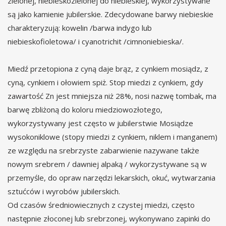
zielonej, niebieskozielonej do niebieskiej, wykorzystywane
są jako kamienie jubilerskie. Zdecydowane barwy niebieskie
charakteryzują: kowelin /barwa indygo lub
niebieskofioletowa/ i cyanotrichit /cimnoniebieska/.
Miedź przetopiona z cyną daje brąz, z cynkiem mosiądz, z
cyną, cynkiem i ołowiem spiż. Stop miedzi z cynkiem, gdy
zawartość Zn jest mniejsza niż 28%, nosi nazwę tombak, ma
barwę zbliżoną do koloru miedziowozłotego,
wykorzystywany jest często w jubilerstwie Mosiądze
wysokoniklowe (stopy miedzi z cynkiem, niklem i manganem)
ze względu na srebrzyste zabarwienie nazywane także
nowym srebrem / dawniej alpaką / wykorzystywane są w
przemyśle, do opraw narzędzi lekarskich, okuć, wytwarzania
sztućców i wyrobów jubilerskich.
Od czasów średniowiecznych z czystej miedzi, często
następnie złoconej lub srebrzonej, wykonywano zapinki do