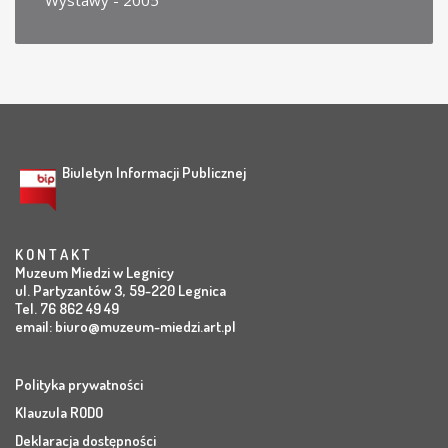
Wystawy - 2005
Biuletyn Informacji Publicznej
K O N T A K T
Muzeum Miedzi w Legnicy
ul. Partyzantów 3, 59-220 Legnica
Tel. 76 862 49 49
email:
biuro@muzeum-miedzi.art.pl
Polityka prywatności
Klauzula RODO
Deklaracja dostępności