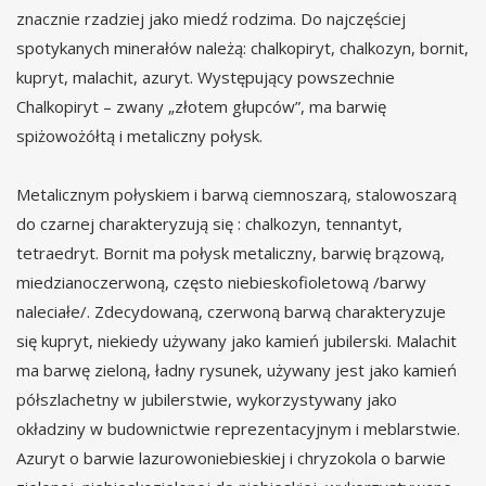
znacznie rzadziej jako miedź rodzima. Do najczęściej
spotykanych minerałów należą: chalkopiryt, chalkozyn, bornit,
kupryt, malachit, azuryt. Występujący powszechnie
Chalkopiryt – zwany „złotem głupców”, ma barwię
spiżowożółtą i metaliczny połysk.
Metalicznym połyskiem i barwą ciemnoszarą, stalowoszarą
do czarnej charakteryzują się : chalkozyn, tennantyt,
tetraedryt. Bornit ma połysk metaliczny, barwię brązową,
miedzianoczerwoną, często niebieskofioletową /barwy
naleciałe/. Zdecydowaną, czerwoną barwą charakteryzuje
się kupryt, niekiedy używany jako kamień jubilerski. Malachit
ma barwę zieloną, ładny rysunek, używany jest jako kamień
półszlachetny w jubilerstwie, wykorzystywany jako
okładziny w budownictwie reprezentacyjnym i meblarstwie.
Azuryt o barwie lazurowoniebieskiej i chryzokola o barwie