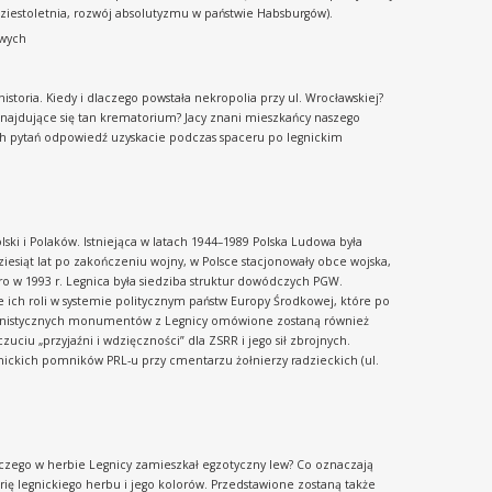
ydziestoletnia, rozwój absolutyzmu w państwie Habsburgów).
owych
istoria. Kiedy i dlaczego powstała nekropolia przy ul. Wrocławskiej?
 znajdujące się tan krematorium? Jacy znani mieszkańcy naszego
ch pytań odpowiedź uzyskacie podczas spaceru po legnickim
olski i Polaków. Istniejąca w latach 1944–1989 Polska Ludowa była
iesiąt lat po zakończeniu wojny, w Polsce stacjonowały obce wojska,
ro w 1993 r. Legnica była siedziba struktur dowódczych PGW.
e ich roli w systemie politycznym państw Europy Środkowej, które po
komunistycznych monumentów z Legnicy omówione zostaną również
iu „przyjaźni i wdzięczności” dla ZSRR i jego sił zbrojnych.
nickich pomników PRL-u przy cmentarzu żołnierzy radzieckich (ul.
aczego w herbie Legnicy zamieszkał egzotyczny lew? Co oznaczają
rię legnickiego herbu i jego kolorów. Przedstawione zostaną także