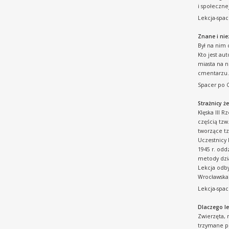
i społeczne
Lekcja-spa
Znane i ni
Był na nim 
Kto jest au
miasta na n
cmentarzu
Spacer po 
Strażnicy ż
Klęska III 
częścią tzw
tworzące tz
Uczestnicy 
1945 r. od
metody dzia
Lekcja odby
Wrocławska
Lekcja-spac
Dlaczego l
Zwierzęta, 
trzymane pr