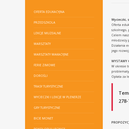
OFERTA EDUKACYJNA
Wycieczki, 
PRZEDSZKOLA
Oferta edu
szkolnego, p
LEKCJE MUZEALNE
Celem naszy
młodzieży 
WARSZTATY
Działania e
jego rozwoj
WARSZTATY WAKACYJNE
WYSTAWY 
FERIE ZIMOWE
W okresie 
problematyk
DOROŚLI
Opłata za l
TRASY TURYSTYCZNE
Tema
WYCIECZKI I LEKCJE W PLENERZE
278-
GRY TURYSTYCZNE
BICIE MONET
PROPOZYCJ