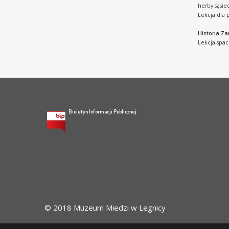
herby sąsie
Lekcja dla 
Historia Z
Lekcja-spac
Biuletyn Informacji Publicznej
© 2018 Muzeum Miedzi w Legnicy