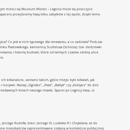
rym mieści się Muzeum Miedzi – Legnica może się poszczycić
i-spaceru przejdziemy trasą kilku zabytków z tej epoki, dzięki temu
jsca? Co jest w nich typowego dla renesansu, a co zadziwia? Podczas
ku Piastowskiego, kamienicę Scultetusa (Scholza), tzw. śledziówki
sansu i historię budowli, które od tamtych czasów zdobią ulice
cie.
ich kilkanaście, zarówno takich, gdzie miejsc było kilkaset, jak
 rozrywki. Nazwy „Ognisko”, „Piast”, „Bałtyk” czy „Kolejarz” do dziś
edawnych kinach naszego miasta. Spacer po Legnicy trasą: ul.
Jerzego Rudolfa, braci: Jerzego III, Ludwika IV i Chrystiana, aż do
zienne mieszkańców zaprezentowane zostaną w kontekście politycznej