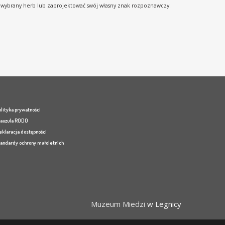
ć wybrany herb lub zaprojektować swój własny znak rozpoznawczy.
lityka prywatności
lauzula RODO
eklaracja dostępności
tandardy ochrony małoletnich
Muzeum Miedzi
w Legnicy