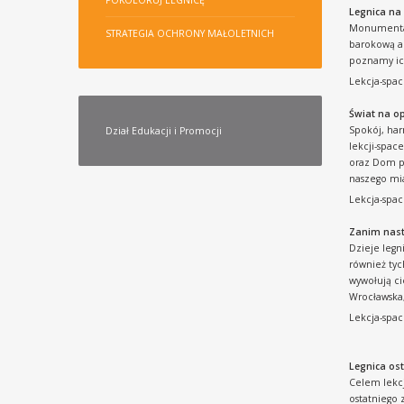
POKOLORUJ LEGNICĘ
Legnica na
Monumentaln
STRATEGIA OCHRONY MAŁOLETNICH
barokową ar
poznamy ich
Lekcja-spac
Świat na o
Spokój, har
Dział Edukacji i Promocji
lekcji-spac
oraz Dom po
naszego mia
Lekcja-spac
Zanim nasta
Dzieje legn
również tych
wywołują ci
Wrocławska, 
Lekcja-spac
Legnica os
Celem lekcji
ostatniego 