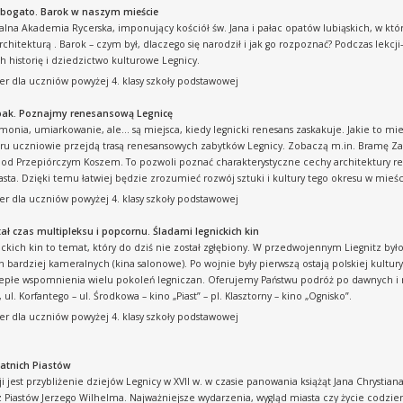
 bogato. Barok w naszym mieście
a Akademia Rycerska, imponujący kościół św. Jana i pałac opatów lubiąskich, w któ
chitekturą . Barok – czym był, dlaczego się narodził i jak go rozpoznać? Podczas lekcj
 historię i dziedzictwo kulturowe Legnicy.
er dla uczniów powyżej 4. klasy szkoły podstawowej
pak. Poznajmy renesansową Legnicę
monia, umiarkowanie, ale… są miejsca, kiedy legnicki renesans zaskakuje. Jakie to mie
eru uczniowie przejdą trasą renesansowych zabytków Legnicy. Zobaczą m.in. Bramę Zam
d Przepiórczym Koszem. To pozwoli poznać charakterystyczne cechy architektury rene
sta. Dzięki temu łatwiej będzie zrozumieć rozwój sztuki i kultury tego okresu w mieś
er dla uczniów powyżej 4. klasy szkoły podstawowej
ł czas multipleksu i popcornu. Śladami legnickich kin
ickich kin to temat, który do dziś nie został zgłębiony. W przedwojennym Liegnitz było 
 bardziej kameralnych (kina salonowe). Po wojnie były pierwszą ostają polskiej kultury i
epłe wspomnienia wielu pokoleń legniczan. Oferujemy Państwu podróż po dawnych i ni
ul. Korfantego – ul. Środkowa – kino „Piast” – pl. Klasztorny – kino „Ognisko”.
er dla uczniów powyżej 4. klasy szkoły podstawowej
tatnich Piastów
 jest przybliżenie dziejów Legnicy w XVII w. w czasie panowania książąt Jana Chrystiana, 
z Piastów Jerzego Wilhelma. Najważniejsze wydarzenia, wygląd miasta czy życie cod