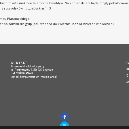
dnich miast i niektóre tajemnice heraldyki. Na koniec dzieci będą mogły pokolorowa
przedszkolaków i uczniów klas 1– 3
amku Piastowskiego
er po zamku dla grup (od listopada do kwietnia, bez ograniczeń wiekowych)
K O N T A K T
Po
Muzeum Miedzi w Legnicy
K
ul. Partyzantów 3, 59-220 Legnica
Tel. 76 862 49 49
D
email:
biuro@muzeum-miedzi.art.pl
S