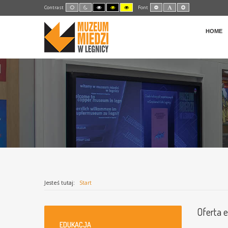
Default
Night
High
High
High
Set
Set
Set
Contrast
Font
mode
mode
Contrast
Contrast
Contrast
Smaller
Default
Larger
Black
Black
Yellow
Font
Font
Font
White
Yellow
Black
mode
mode
mode
HOME
Jesteś tutaj:
Start
Oferta 
EDUKACJA