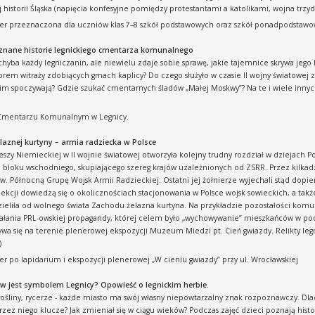
j historii Śląska (napięcia konfesyjne pomiędzy protestantami a katolikami, wojna trz
cer przeznaczona dla uczniów klas 7–8 szkół podstawowych oraz szkół ponadpodstaw
eznane historie legnickiego cmentarza komunalnego
chyba każdy legniczanin, ale niewielu zdaje sobie sprawę, jakie tajemnice skrywa jego h
torem witraży zdobiących gmach kaplicy? Do czego służyło w czasie II wojny światowej
im spoczywają? Gdzie szukać cmentarnych śladów „Małej Moskwy”? Na te i wiele inny
.
Cmentarzu Komunalnym w Legnicy.
elaznej kurtyny – armia radziecka w Polsce
Rzeszy Niemieckiej w II wojnie światowej otworzyła kolejny trudny rozdział w dziejach P
. bloku wschodniego, skupiającego szereg krajów uzależnionych od ZSRR. Przez kilkadz
w. Północną Grupę Wojsk Armii Radzieckiej. Ostatni jej żołnierze wyjechali stąd dopie
lekcji dowiedzą się o okolicznościach stacjonowania w Polsce wojsk sowieckich, a takż
dzieliła od wolnego świata Zachodu żelazna kurtyna. Na przykładzie pozostałości 
łania PRL-owskiej propagandy, której celem było „wychowywanie” mieszkańców w poczuc
wa się na terenie plenerowej ekspozycji Muzeum Miedzi pt. Cień gwiazdy. Relikty leg
)
er po lapidarium i ekspozycji plenerowej „W cieniu gwiazdy” przy ul. Wrocławskiej
ew jest symbolem Legnicy? Opowieść o legnickim herbie.
rośliny, rycerze - każde miasto ma swój własny niepowtarzalny znak rozpoznawczy. Dl
zez niego klucze? Jak zmieniał się w ciągu wieków? Podczas zajęć dzieci poznają histo