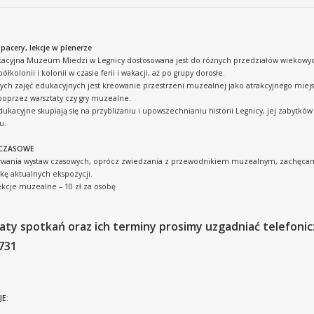
spacery, lekcje w plenerze
kacyjna Muzeum Miedzi w Legnicy dostosowana jest do różnych przedziałów wiekowych
ółkolonii i kolonii w czasie ferii i wakacji, aż po grupy dorosłe.
ch zajęć edukacyjnych jest kreowanie przestrzeni muzealnej jako atrakcyjnego miejsca 
poprzez warsztaty czy gry muzealne.
dukacyjne skupiają się na przybliżaniu i upowszechnianiu historii Legnicy, jej zabyt
u.
CZASOWE
trwania wystaw czasowych, oprócz zwiedzania z przewodnikiem muzealnym, zachęca
ę aktualnych ekspozycji.
ekcje muzealne – 10 zł za osobę
ty spotkań oraz ich terminy prosimy uzgadniać telefoniczni
731
E: