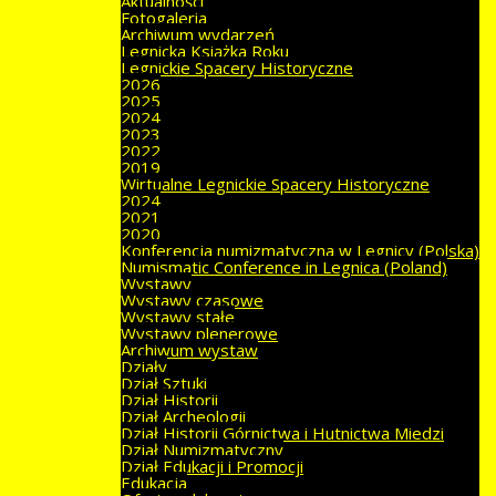
Aktualności
Fotogaleria
Archiwum wydarzeń
Legnicka Książka Roku
Legnickie Spacery Historyczne
2026
2025
2024
2023
2022
2019
Wirtualne Legnickie Spacery Historyczne
2024
2021
2020
Konferencja numizmatyczna w Legnicy (Polska)
Numismatic Conference in Legnica (Poland)
Wystawy
Wystawy czasowe
Wystawy stałe
Wystawy plenerowe
Archiwum wystaw
Działy
Dział Sztuki
Dział Historii
Dział Archeologii
Dział Historii Górnictwa i Hutnictwa Miedzi
Dział Numizmatyczny
Dział Edukacji i Promocji
Edukacja