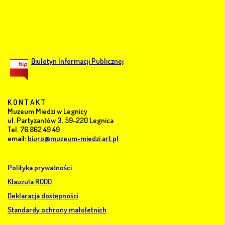
Biuletyn Informacji Publicznej
K O N T A K T
Muzeum Miedzi w Legnicy
ul. Partyzantów 3, 59-220 Legnica
Tel. 76 862 49 49
email:
biuro@muzeum-miedzi.art.pl
Polityka prywatności
Klauzula RODO
Deklaracja dostępności
Standardy ochrony małoletnich