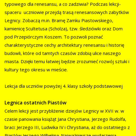
typowego dla renesansu, a co zadziwia? Podczas lekcji-
spaceru uczniowie przejdą trasą renesansowych zabytków
Legnicy. Zobaczą m.in. Bramę Zamku Piastowskiego,
kamienicę Scultetusa (Scholza), tzw. śledziówki oraz Dom
pod Przepiórczym Koszem. To pozwoli poznać
charakterystyczne cechy architektury renesansu i historię
budowli, które od tamtych czasów zdobią ulice naszego
miasta. Dzięki temu łatwiej będzie zrozumieć rozwój sztuki i
kultury tego okresu w mieście.
Lekcja dla uczniów powyżej 4. klasy szkoły podstawowej
Legnica ostatnich Piastów
Celem lekcji jest przybliżenie dziejów Legnicy w XVII w. w
czasie panowania książąt Jana Chrystiana, Jerzego Rudolfa,
braci: Jerzego III, Ludwika IV i Chrystiana, aż do ostatniego z
Piastów Jerzego Wilhelma. Najważniejsze wydarzenia,