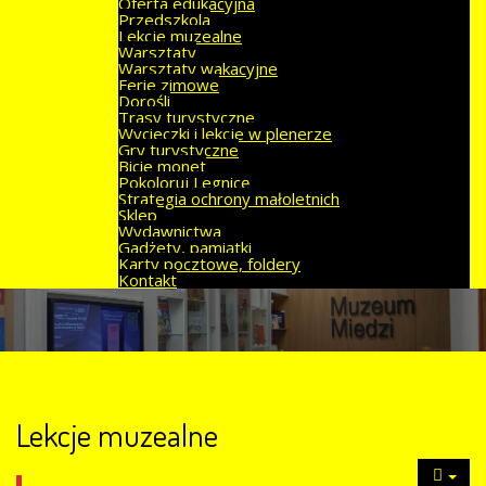
Oferta edukacyjna
Przedszkola
Lekcje muzealne
Warsztaty
Warsztaty wakacyjne
Ferie zimowe
Dorośli
Trasy turystyczne
Wycieczki i lekcje w plenerze
Gry turystyczne
Bicie monet
Pokoloruj Legnicę
Strategia ochrony małoletnich
Sklep
Wydawnictwa
Gadżety, pamiątki
Karty pocztowe, foldery
Kontakt
Lekcje muzealne