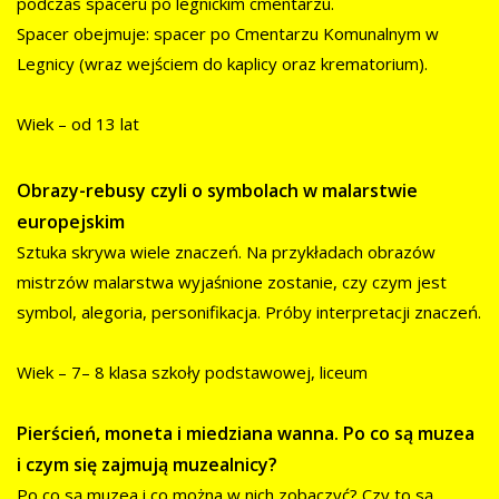
podczas spaceru po legnickim cmentarzu.
Spacer obejmuje: spacer po Cmentarzu Komunalnym w
Legnicy (wraz wejściem do kaplicy oraz krematorium).
Wiek – od 13 lat
Obrazy-rebusy czyli o symbolach w malarstwie
europejskim
Sztuka skrywa wiele znaczeń. Na przykładach obrazów
mistrzów malarstwa wyjaśnione zostanie, czy czym jest
symbol, alegoria, personifikacja. Próby interpretacji znaczeń.
Wiek – 7– 8 klasa szkoły podstawowej, liceum
Pierścień, moneta i miedziana wanna. Po co są muzea
i czym się zajmują muzealnicy?
Po co są muzea i co można w nich zobaczyć? Czy to są