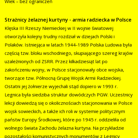
Wiek – bez ograniczeń
Strażnicy żelaznej kurtyny - armia radziecka w Polsce
Klęska III Rzeszy Niemieckiej w II wojnie światowej
otworzyła kolejny trudny rozdział w dziejach Polski i
Polaków. Istniejąca w latach 1944-1989 Polska Ludowa była
częścią tzw. bloku wschodniego, skupiającego szereg krajów
uzależnionych od ZSRR. Przez kilkadziesiąt lat po
zakończeniu wojny, w Polsce stacjonowały obce wojska,
tworzące tzw. Północną Grupę Wojsk Armii Radzieckiej.
Ostatni jej żołnierze wyjechali stąd dopiero w 1993 r.
Legnica była siedziba struktur dowódczych PGW. Uczestnicy
lekcji dowiedzą się o okolicznościach stacjonowania w Polsce
wojsk sowieckich, a także ich roli w systemie politycznym
państw Europy Środkowej, które po 1945 r. oddzieliła od
wolnego świata Zachodu żelazna kurtyna. Na przykładzie
pozostałości komunistycznych monumentów z Legnicy