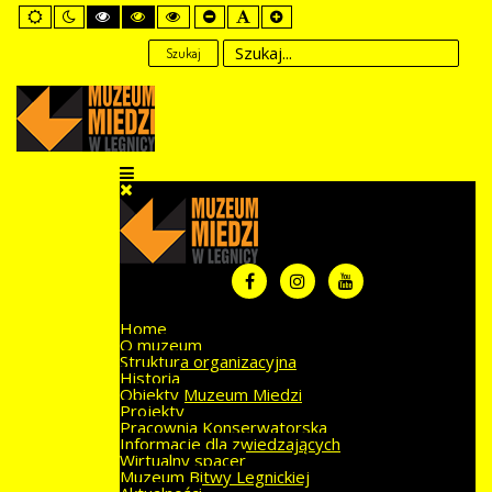
Default
Night
High
High
High
Set
Set
Set
mode
mode
Contrast
Contrast
Contrast
Smaller
Default
Larger
Black
Black
Yellow
Font
Font
Font
Szukaj
White
Yellow
Black
mode
mode
mode
Home
O muzeum
Struktura organizacyjna
Historia
Obiekty Muzeum Miedzi
Projekty
Pracownia Konserwatorska
Informacje dla zwiedzających
Wirtualny spacer
Muzeum Bitwy Legnickiej