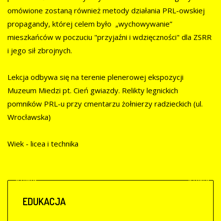
omówione zostaną również metody działania PRL-owskiej
propagandy, której celem było „wychowywanie”
mieszkańców w poczuciu "przyjaźni i wdzięczności" dla ZSRR
i jego sił zbrojnych.
Lekcja odbywa się na terenie plenerowej ekspozycji
Muzeum Miedzi pt. Cień gwiazdy. Relikty legnickich
pomników PRL-u przy cmentarzu żołnierzy radzieckich (ul.
Wrocławska)
Wiek - licea i technika
Poprzedni
Następny
artykuł
artykuł
EDUKACJA