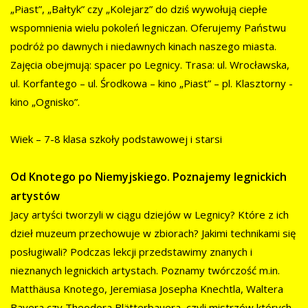
„Piast”, „Bałtyk” czy „Kolejarz” do dziś wywołują ciepłe
wspomnienia wielu pokoleń legniczan. Oferujemy Państwu
podróż po dawnych i niedawnych kinach naszego miasta.
Zajęcia obejmują: spacer po Legnicy. Trasa: ul. Wrocławska,
ul. Korfantego – ul. Środkowa – kino „Piast” – pl. Klasztorny -
kino „Ognisko”.
Wiek – 7-8 klasa szkoły podstawowej i starsi
Od Knotego po Niemyjskiego. Poznajemy legnickich
artystów
Jacy artyści tworzyli w ciągu dziejów w Legnicy? Które z ich
dzieł muzeum przechowuje w zbiorach? Jakimi technikami się
posługiwali? Podczas lekcji przedstawimy znanych i
nieznanych legnickich artystach. Poznamy twórczość m.in.
Matthäusa Knotego, Jeremiasa Josepha Knechtla, Waltera
Bayera czy Theodora Blätterbauera, czyli mistrzów których