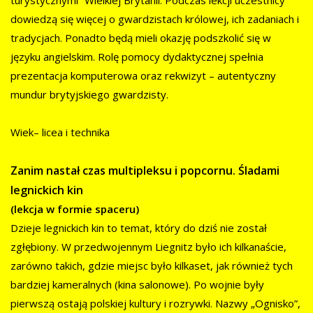
turystycznymi” Wielkiej Brytanii. Podczas lekcji uczestnicy
dowiedzą się więcej o gwardzistach królowej, ich zadaniach i
tradycjach. Ponadto będą mieli okazję podszkolić się w
języku angielskim. Rolę pomocy dydaktycznej spełnia
prezentacja komputerowa oraz rekwizyt – autentyczny
mundur brytyjskiego gwardzisty.
Wiek– licea i technika
Zanim nastał czas multipleksu i popcornu. Śladami
legnickich kin
(lekcja w formie spaceru)
Dzieje legnickich kin to temat, który do dziś nie został
zgłębiony. W przedwojennym Liegnitz było ich kilkanaście,
zarówno takich, gdzie miejsc było kilkaset, jak również tych
bardziej kameralnych (kina salonowe). Po wojnie były
pierwszą ostają polskiej kultury i rozrywki. Nazwy „Ognisko”,