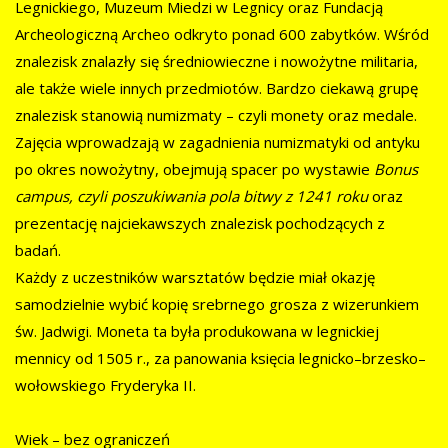
Legnickiego, Muzeum Miedzi w Legnicy oraz Fundacją
Archeologiczną Archeo odkryto ponad 600 zabytków. Wśród
znalezisk znalazły się średniowieczne i nowożytne militaria,
ale także wiele innych przedmiotów. Bardzo ciekawą grupę
znalezisk stanowią numizmaty – czyli monety oraz medale.
Zajęcia wprowadzają w zagadnienia numizmatyki od antyku
po okres nowożytny, obejmują spacer po wystawie
Bonus
campus, czyli poszukiwania pola bitwy z 1241 roku
oraz
prezentację najciekawszych znalezisk pochodzących z
badań.
Każdy z uczestników warsztatów będzie miał okazję
samodzielnie wybić kopię srebrnego grosza z wizerunkiem
św. Jadwigi. Moneta ta była produkowana w legnickiej
mennicy od 1505 r., za panowania księcia legnicko–brzesko–
wołowskiego Fryderyka II.
Wiek – bez ograniczeń