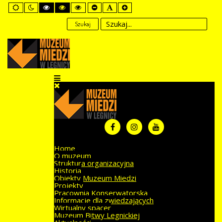
Default
Night
High
High
High
Set
Set
Set
mode
mode
Contrast
Contrast
Contrast
Smaller
Default
Larger
Black
Black
Yellow
Font
Font
Font
Szukaj
White
Yellow
Black
mode
mode
mode
Home
O muzeum
Struktura organizacyjna
Historia
Obiekty Muzeum Miedzi
Projekty
Pracownia Konserwatorska
Informacje dla zwiedzających
Wirtualny spacer
Muzeum Bitwy Legnickiej