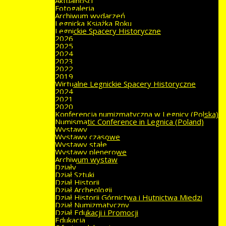
Aktualności
Fotogaleria
Archiwum wydarzeń
Legnicka Książka Roku
Legnickie Spacery Historyczne
2026
2025
2024
2023
2022
2019
Wirtualne Legnickie Spacery Historyczne
2024
2021
2020
Konferencja numizmatyczna w Legnicy (Polska)
Numismatic Conference in Legnica (Poland)
Wystawy
Wystawy czasowe
Wystawy stałe
Wystawy plenerowe
Archiwum wystaw
Działy
Dział Sztuki
Dział Historii
Dział Archeologii
Dział Historii Górnictwa i Hutnictwa Miedzi
Dział Numizmatyczny
Dział Edukacji i Promocji
Edukacja