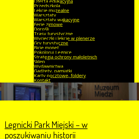
Oferta edukacyjna
Przedszkola
Lekcje muzealne
Warsztaty
Warsztaty wakacyjne
Ferie zimowe
Dorośli
Trasy turystyczne
Wycieczki i lekcje w plenerze
Gry turystyczne
Bicie monet
Pokoloruj Legnicę
Strategia ochrony małoletnich
Sklep
Wydawnictwa
Gadżety, pamiątki
Karty pocztowe, foldery
Kontakt
Legnicki Park Miejski – w
poszukiwaniu historii