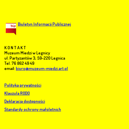
Biuletyn Informacji Publicznej
K O N T A K T
Muzeum Miedzi w Legnicy
ul. Partyzantów 3, 59-220 Legnica
Tel. 76 862 49 49
email:
biuro@muzeum-miedzi.art.pl
Polityka prywatności
Klauzula RODO
Deklaracja dostępności
Standardy ochrony małoletnich