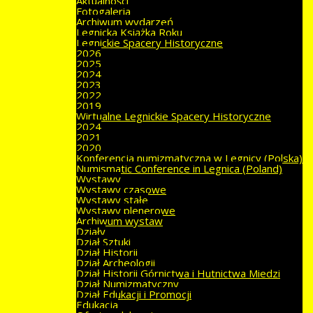
Aktualności
Fotogaleria
Archiwum wydarzeń
Legnicka Książka Roku
Legnickie Spacery Historyczne
2026
2025
2024
2023
2022
2019
Wirtualne Legnickie Spacery Historyczne
2024
2021
2020
Konferencja numizmatyczna w Legnicy (Polska)
Numismatic Conference in Legnica (Poland)
Wystawy
Wystawy czasowe
Wystawy stałe
Wystawy plenerowe
Archiwum wystaw
Działy
Dział Sztuki
Dział Historii
Dział Archeologii
Dział Historii Górnictwa i Hutnictwa Miedzi
Dział Numizmatyczny
Dział Edukacji i Promocji
Edukacja