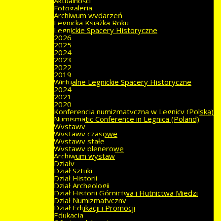
Aktualności
Fotogaleria
Archiwum wydarzeń
Legnicka Książka Roku
Legnickie Spacery Historyczne
2026
2025
2024
2023
2022
2019
Wirtualne Legnickie Spacery Historyczne
2024
2021
2020
Konferencja numizmatyczna w Legnicy (Polska)
Numismatic Conference in Legnica (Poland)
Wystawy
Wystawy czasowe
Wystawy stałe
Wystawy plenerowe
Archiwum wystaw
Działy
Dział Sztuki
Dział Historii
Dział Archeologii
Dział Historii Górnictwa i Hutnictwa Miedzi
Dział Numizmatyczny
Dział Edukacji i Promocji
Edukacja