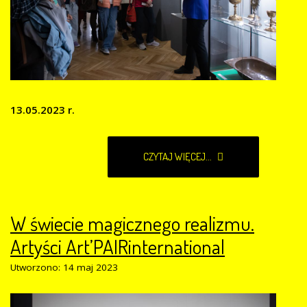
13.05.2023 r.
CZYTAJ WIĘCEJ...
W świecie magicznego realizmu.
Artyści Art’PAIRinternational
Utworzono: 14 maj 2023