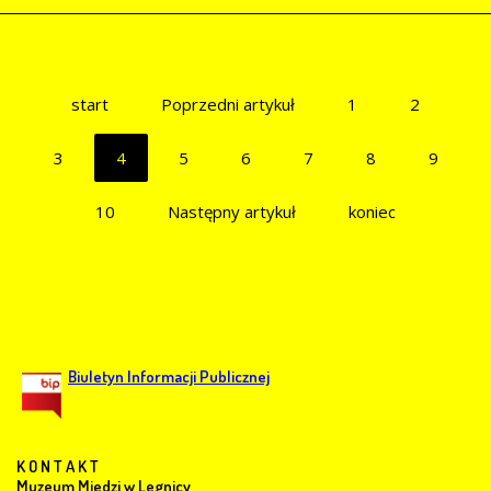
start
Poprzedni artykuł
1
2
3
4
5
6
7
8
9
10
Następny artykuł
koniec
Biuletyn Informacji Publicznej
K O N T A K T
Muzeum Miedzi w Legnicy