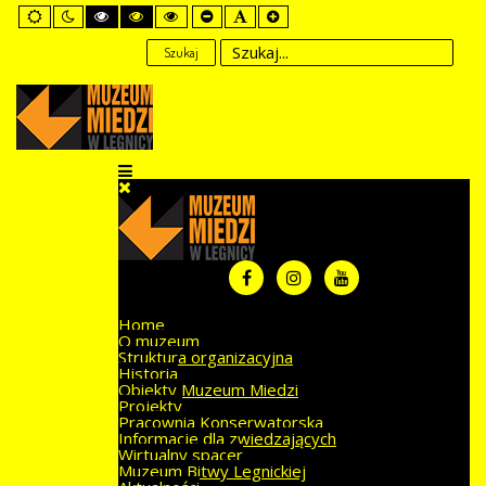
Default
Night
High
High
High
Set
Set
Set
mode
mode
Contrast
Contrast
Contrast
Smaller
Default
Larger
Black
Black
Yellow
Font
Font
Font
Szukaj
White
Yellow
Black
mode
mode
mode
Home
O muzeum
Struktura organizacyjna
Historia
Obiekty Muzeum Miedzi
Projekty
Pracownia Konserwatorska
Informacje dla zwiedzających
Wirtualny spacer
Muzeum Bitwy Legnickiej