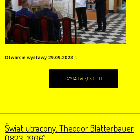
Otwarcie wystawy 29.09.2023 r.
CZYTAJ WIĘCEJ...
Świat utracony. Theodor Blätterbauer
(1823–1906)