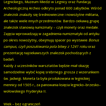
Legnickiego, Muzeum Miedzi w Legnicy oraz Fundacją
Archeologiczną Archeo odkryto ponad 600 zabytków. Wśród
znalezisk znalazły się średniowieczne i nowożytne militaria,
ale także wiele innych przedmiotów. Bardzo ciekawą grupę
znalezisk stanowią numizmaty – czyli monety oraz medale.
Zajęcia wprowadzają w zagadnienia numizmatyki od antyku
po okres nowożytny, obejmują spacer po wystawie
Bonus
campus, czyli poszukiwania pola bitwy z 1241 roku
oraz
prezentację najciekawszych znalezisk pochodzących z
badań.
Każdy z uczestników warsztatów będzie miał okazję
samodzielnie wybić kopię srebrnego grosza z wizerunkiem
św. Jadwigi. Moneta ta była produkowana w legnickiej
mennicy od 1505 r., za panowania księcia legnicko–brzesko–
wołowskiego Fryderyka II.
Wiek – bez ograniczeń