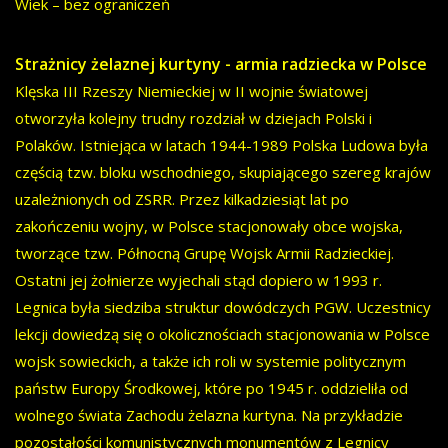
Wiek – bez ograniczeń
Strażnicy żelaznej kurtyny - armia radziecka w Polsce
Klęska III Rzeszy Niemieckiej w II wojnie światowej
otworzyła kolejny trudny rozdział w dziejach Polski i
Polaków. Istniejąca w latach 1944-1989 Polska Ludowa była
częścią tzw. bloku wschodniego, skupiającego szereg krajów
uzależnionych od ZSRR. Przez kilkadziesiąt lat po
zakończeniu wojny, w Polsce stacjonowały obce wojska,
tworzące tzw. Północną Grupę Wojsk Armii Radzieckiej.
Ostatni jej żołnierze wyjechali stąd dopiero w 1993 r.
Legnica była siedziba struktur dowódczych PGW. Uczestnicy
lekcji dowiedzą się o okolicznościach stacjonowania w Polsce
wojsk sowieckich, a także ich roli w systemie politycznym
państw Europy Środkowej, które po 1945 r. oddzieliła od
wolnego świata Zachodu żelazna kurtyna. Na przykładzie
pozostałości komunistycznych monumentów z Legnicy