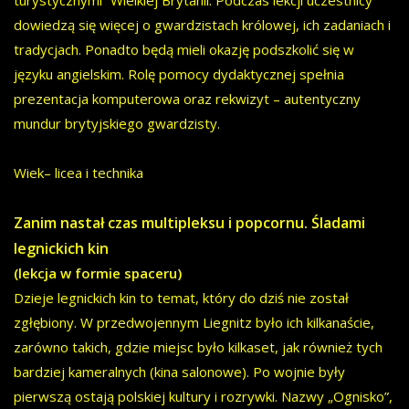
turystycznymi” Wielkiej Brytanii. Podczas lekcji uczestnicy
dowiedzą się więcej o gwardzistach królowej, ich zadaniach i
tradycjach. Ponadto będą mieli okazję podszkolić się w
języku angielskim. Rolę pomocy dydaktycznej spełnia
prezentacja komputerowa oraz rekwizyt – autentyczny
mundur brytyjskiego gwardzisty.
Wiek– licea i technika
Zanim nastał czas multipleksu i popcornu. Śladami
legnickich kin
(lekcja w formie spaceru)
Dzieje legnickich kin to temat, który do dziś nie został
zgłębiony. W przedwojennym Liegnitz było ich kilkanaście,
zarówno takich, gdzie miejsc było kilkaset, jak również tych
bardziej kameralnych (kina salonowe). Po wojnie były
pierwszą ostają polskiej kultury i rozrywki. Nazwy „Ognisko”,