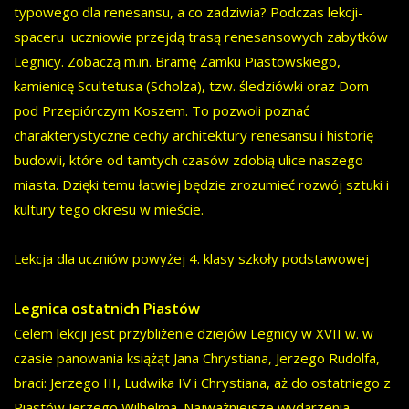
typowego dla renesansu, a co zadziwia? Podczas lekcji-
spaceru uczniowie przejdą trasą renesansowych zabytków
Legnicy. Zobaczą m.in. Bramę Zamku Piastowskiego,
kamienicę Scultetusa (Scholza), tzw. śledziówki oraz Dom
pod Przepiórczym Koszem. To pozwoli poznać
charakterystyczne cechy architektury renesansu i historię
budowli, które od tamtych czasów zdobią ulice naszego
miasta. Dzięki temu łatwiej będzie zrozumieć rozwój sztuki i
kultury tego okresu w mieście.
Lekcja dla uczniów powyżej 4. klasy szkoły podstawowej
Legnica ostatnich Piastów
Celem lekcji jest przybliżenie dziejów Legnicy w XVII w. w
czasie panowania książąt Jana Chrystiana, Jerzego Rudolfa,
braci: Jerzego III, Ludwika IV i Chrystiana, aż do ostatniego z
Piastów Jerzego Wilhelma. Najważniejsze wydarzenia,