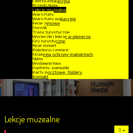
Oferta edukacyjna
Przedszkola
Lekcje muzealne
Warsztaty
Warsztaty wakacyjne
Ferie zimowe
Dorośli
Trasy turystyczne
Wycieczki i lekcje w plenerze
Gry turystyczne
Bicie monet
Pokoloruj Legnicę
Strategia ochrony małoletnich
Sklep
Wydawnictwa
Gadżety, pamiątki
Karty pocztowe, foldery
Kontakt
Lekcje muzealne