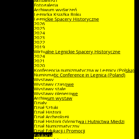
Aktualności
Fotogaleria
Archiwum wydarzeń
Legnicka Książka Roku
Legnickie Spacery Historyczne
2026
2025
2024
2023
2022
2019
Wirtualne Legnickie Spacery Historyczne
2024
2021
2020
Konferencja numizmatyczna w Legnicy (Polska)
Numismatic Conference in Legnica (Poland)
Wystawy
Wystawy czasowe
Wystawy stałe
Wystawy plenerowe
Archiwum wystaw
Działy
Dział Sztuki
Dział Historii
Dział Archeologii
Dział Historii Górnictwa i Hutnictwa Miedzi
Dział Numizmatyczny
Dział Edukacji i Promocji
Edukacja