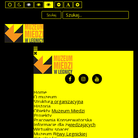
Default
Night
High
High
High
Set
Set
Set
mode
mode
Contrast
Contrast
Contrast
Smaller
Default
Larger
Black
Black
Yellow
Font
Font
Font
Szukaj
White
Yellow
Black
mode
mode
mode
Home
O muzeum
Struktura organizacyjna
Historia
Obiekty Muzeum Miedzi
Projekty
Pracownia Konserwatorska
Informacje dla zwiedzających
Wirtualny spacer
Muzeum Bitwy Legnickiej