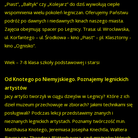
„Piast”, „Bałtyk” czy „Kolejarz” do dziś wywołują ciepłe
wspomnienia wielu pokoleń legniczan. Oferujemy Państwu
podróż po dawnych i niedawnych kinach naszego miasta.
Zajęcia obejmują: spacer po Legnicy. Trasa: ul. Wrocławska,
ul. Korfantego – ul. Środkowa – kino „Piast” – pl. Klasztorny -
kino „Ognisko”.
Wiek – 7-8 klasa szkoły podstawowej i starsi
Od Knotego po Niemyjskiego. Poznajemy legnickich
artystów
Jacy artyści tworzyli w ciągu dziejów w Legnicy? Które z ich
dzieł muzeum przechowuje w zbiorach? Jakimi technikami się
posługiwali? Podczas lekcji przedstawimy znanych i
nieznanych legnickich artystach. Poznamy twórczość m.in.
Matthäusa Knotego, Jeremiasa Josepha Knechtla, Waltera
Bayera czy Theodora Blätterbauera, czyli mistrzów których