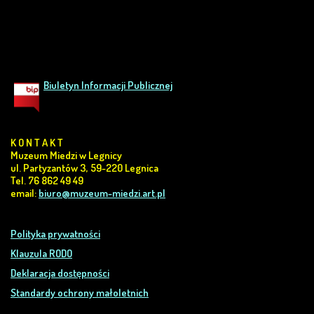
Biuletyn Informacji Publicznej
K O N T A K T
Muzeum Miedzi w Legnicy
ul. Partyzantów 3, 59-220 Legnica
Tel. 76 862 49 49
email:
biuro@muzeum-miedzi.art.pl
Polityka prywatności
Klauzula RODO
Deklaracja dostępności
Standardy ochrony małoletnich