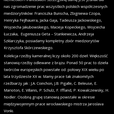
nas zgromadzenie prac wszystkich polskich współczesnych
miedziorytników: Franciszka Bunscha, Zbigniewa Czopa,
Henryka Fejlhauera, Jacka Gaja, Tadeusza Jackowskiego,
Wojciecha Jakubowskiego, Macieja Kopeckiego, Wojciecha
Łuczaka, Eugeniusza Geta – Stankiewicza, Andrzeja
Szklarczyka, posiadamy kompletny zbiór miedziorytów
Krzysztofa Skórczewskiego.
Kolekcja rzeźby kameralnej liczy około 200 dzieł. Większość
stanowią rzeźby odlewane z brązu. Ponad 50 prac to dzieła
twórców europejskich powstałe od połowy XIX wieku po
lata trzydzieste XX w. Mamy prace tak znakomitych
rzeźbiarzy jak : J.A. Coinchon, J.B. Pigalle, C. Beleuse, E.
Marioton, E. Villanis, P. Schulz, F. Iffland, P. Kowalczewsky, H.
Nodler. Osobną grupę stanowią powstałe w okresie
międzywojennym prace wrocławskiego mistrza Jaroslava
Vonki.