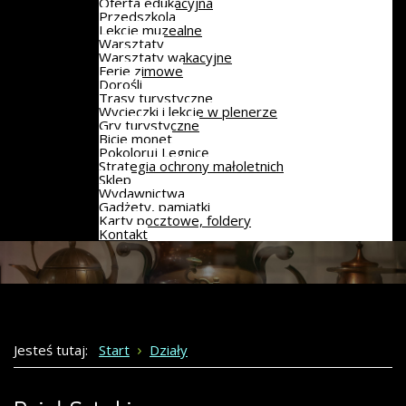
Oferta edukacyjna
Przedszkola
Lekcje muzealne
Warsztaty
Warsztaty wakacyjne
Ferie zimowe
Dorośli
Trasy turystyczne
Wycieczki i lekcje w plenerze
Gry turystyczne
Bicie monet
Pokoloruj Legnicę
Strategia ochrony małoletnich
Sklep
Wydawnictwa
Gadżety, pamiątki
Karty pocztowe, foldery
Kontakt
Jesteś tutaj:
Start
Działy