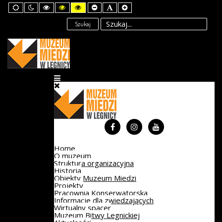
Default
Night
High
High
High
Set
Set
Set
mode
mode
Contrast
Contrast
Contrast
Smaller
Default
Larger
Black
Black
Yellow
Font
Font
Font
Szukaj
White
Yellow
Black
mode
mode
mode
Home
O muzeum
Struktura organizacyjna
Historia
Obiekty Muzeum Miedzi
Projekty
Pracownia Konserwatorska
Informacje dla zwiedzających
Wirtualny spacer
Muzeum Bitwy Legnickiej