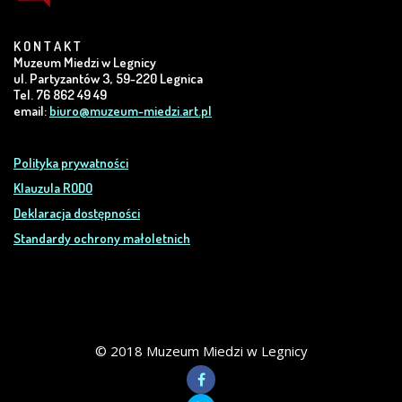
K O N T A K T
Muzeum Miedzi w Legnicy
ul. Partyzantów 3, 59-220 Legnica
Tel. 76 862 49 49
email:
biuro@muzeum-miedzi.art.pl
Polityka prywatności
Klauzula RODO
Deklaracja dostępności
Standardy ochrony małoletnich
© 2018 Muzeum Miedzi w Legnicy