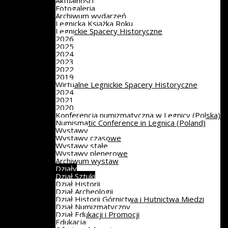
Aktualności
Fotogaleria
Archiwum wydarzeń
Legnicka Książka Roku
Legnickie Spacery Historyczne
2026
2025
2024
2023
2022
2019
Wirtualne Legnickie Spacery Historyczne
2024
2021
2020
Konferencja numizmatyczna w Legnicy (Polska)
Numismatic Conference in Legnica (Poland)
Wystawy
Wystawy czasowe
Wystawy stałe
Wystawy plenerowe
Archiwum wystaw
Działy
Dział Sztuki
Dział Historii
Dział Archeologii
Dział Historii Górnictwa i Hutnictwa Miedzi
Dział Numizmatyczny
Dział Edukacji i Promocji
Edukacja