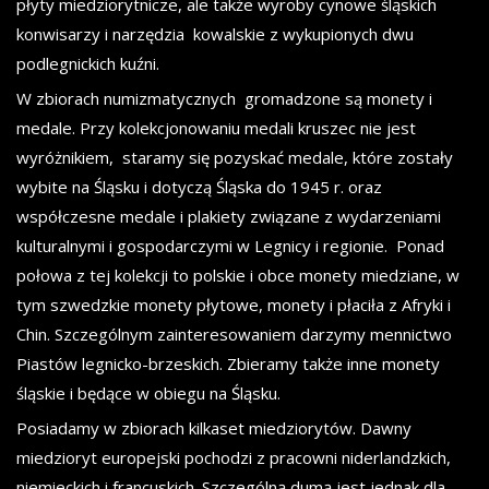
płyty miedziorytnicze, ale także wyroby cynowe śląskich
konwisarzy i narzędzia kowalskie z wykupionych dwu
podlegnickich kuźni.
W zbiorach numizmatycznych gromadzone są monety i
medale. Przy kolekcjonowaniu medali kruszec nie jest
wyróżnikiem, staramy się pozyskać medale, które zostały
wybite na Śląsku i dotyczą Śląska do 1945 r. oraz
współczesne medale i plakiety związane z wydarzeniami
kulturalnymi i gospodarczymi w Legnicy i regionie. Ponad
połowa z tej kolekcji to polskie i obce monety miedziane, w
tym szwedzkie monety płytowe, monety i płaciła z Afryki i
Chin. Szczególnym zainteresowaniem darzymy mennictwo
Piastów legnicko-brzeskich. Zbieramy także inne monety
śląskie i będące w obiegu na Śląsku.
Posiadamy w zbiorach kilkaset miedziorytów. Dawny
miedzioryt europejski pochodzi z pracowni niderlandzkich,
niemieckich i francuskich. Szczególną dumą jest jednak dla