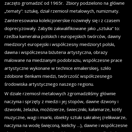
zaczęto gromadzić od 1965r. Zbiory podzielono na główne
„tematy”: sztukę, dział rzemiosł metalowych, numizmaty.
Zainteresowania kolekcjonerskie rozwinęły się i z czasem
doprecyzowały. Zabytki zakwalifikowane jako „sztuka” to:
rzeźba kameralna polskich i europejskich twórców, dawny
miedzioryt europejski i współczesny miedzioryt polski,
dawna i współczesna biżuteria artystyczna, obrazy
malowane na miedzianym podobraziu, współczesne prace
artystyczne wykonane w technice emalierskiej, szkło
zdobione tlenkami miedzi, twórczość współczesnego
środowiska artystycznego naszego regionu.
W dziale rzemiosł metalowych zgromadziliśmy głównie
naczynia i sprzęty z miedzi i jej stopów, dawne dzwony i
dzwonki, żelazka, moździerze, świeczniki, kałamarze, kotły
muzyczne, wagi i miarki, obiekty sztuki sakralnej (relikwiarze,
naczynia na wodę święconą, kielichy …), dawne i współczesne