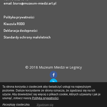
email:
biuro@muzeum-miedzi.art.pl
Polityka prywatności
Klauzula RODO
Deklaracja dostępności
Standardy ochrony małoletnich
© 2018 Muzeum Miedzi w Legnicy
Ta strona korzysta z ciasteczek aby świadczyć usługi na najwyższym
poziomie. Dalsze korzystanie ze strony oznacza, że zgadzasz się na ich
użycie. Aby dowiedzieć się więcej o plikach cookie, których używamy i jak je
Muzeum Miedzi
w Legnicy
usunąć, zobacz naszą
Polityka prywatności
.
Akceptuję ciasteczka
Zgadzam się