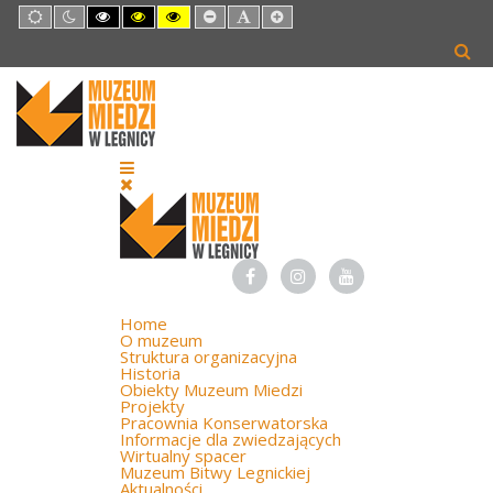
Default
Night
High
High
High
Set
Set
Set
mode
mode
Contrast
Contrast
Contrast
Smaller
Default
Larger
Black
Black
Yellow
Font
Font
Font
White
Yellow
Black
mode
mode
mode
Home
O muzeum
Struktura organizacyjna
Historia
Obiekty Muzeum Miedzi
Projekty
Pracownia Konserwatorska
Informacje dla zwiedzających
Wirtualny spacer
Muzeum Bitwy Legnickiej
Aktualności