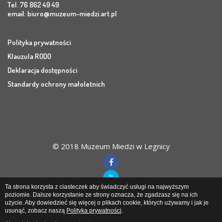
Tel. 76 862 49 49
email:
biuro@muzeum-miedzi.art.pl
Polityka prywatności
Klauzula RODO
Deklaracja dostępności
Standardy ochrony małoletnich
© 2018 Muzeum Miedzi w Legnicy
Ta strona korzysta z ciasteczek aby świadczyć usługi na najwyższym
poziomie. Dalsze korzystanie ze strony oznacza, że zgadzasz się na ich
użycie. Aby dowiedzieć się więcej o plikach cookie, których używamy i jak je
Muzeum Miedzi
w Legnicy
usunąć, zobacz naszą
Polityka prywatności
.