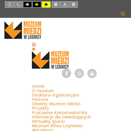
Default
Night
High
High
High
Set
Set
Set
mode
mode
Contrast
Contrast
Contrast
Smaller
Default
Larger
Black
Black
Yellow
Font
Font
Font
White
Yellow
Black
mode
mode
mode
Home
O muzeum
Struktura organizacyjna
Historia
Obiekty Muzeum Miedzi
Projekty
Pracownia Konserwatorska
Informacje dla zwiedzających
Wirtualny spacer
Muzeum Bitwy Legnickiej
Aktualności