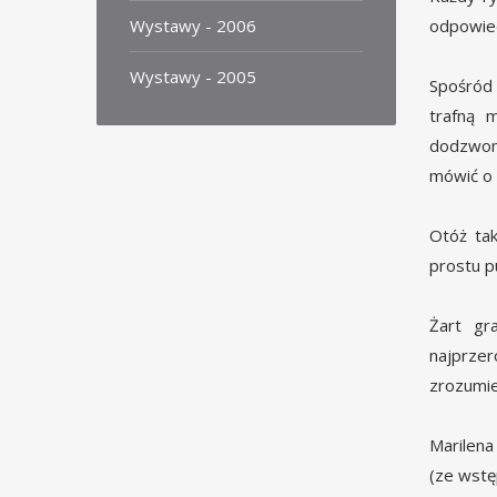
Wystawy - 2006
odpowied
Wystawy - 2005
Spośród 
trafną 
dodzwoni
mówić o 
Otóż tak
prostu p
Żart gr
najprzer
zrozumie
Marilena
(ze wstę