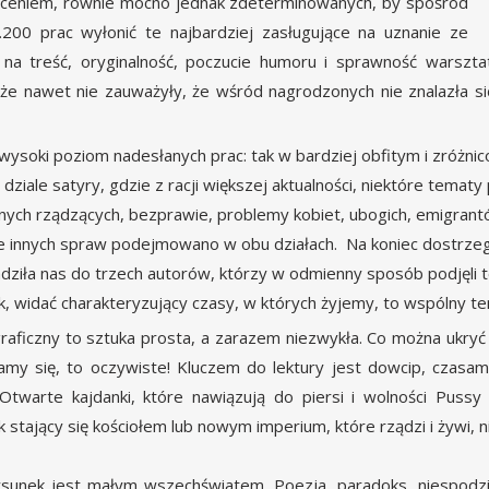
łceniem, równie mocno jednak zdeterminowanych, by spośród
200 prac wyłonić te najbardziej zasługujące na uznanie ze
 na treść, oryginalność, poczucie humoru i sprawność warszt
 że nawet nie zauważyły, że wśród nagrodzonych nie znalazła si
wysoki poziom nadesłanych prac: tak w bardziej obfitym i zróżnico
dziale satyry, gdzie z racji większej aktualności, niektóre temat
tnych rządzących, bezprawie, problemy kobiet, ubogich, emigrantó
le innych spraw podejmowano w obu działach. Na koniec dostrzeg
ziła nas do trzech autorów, którzy w odmienny sposób podjęli te
, widać charakteryzujący czasy, w których żyjemy, to wspólny te
aficzny to sztuka prosta, a zarazem niezwykła. Co można ukryć 
my się, to oczywiste! Kluczem do lektury jest dowcip, czasami 
 Otwarte kajdanki, które nawiązują do piersi i wolności Pussy R
 stający się kościołem lub nowym imperium, które rządzi i żywi, 
sunek jest małym wszechświatem. Poezja, paradoks, niespodzi