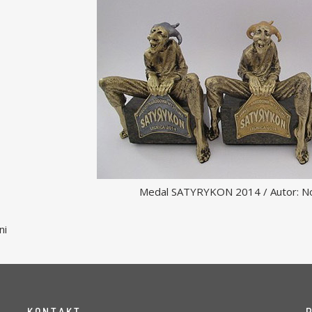
Medal SATYRYKON 2014 / Autor: No
ni
K O N T A K T
P