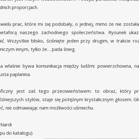
nich proporcjach.
wielu prac, które mi się podobały, o jednej, mimo że nie zosta
metaforą naszego zachodniego społeczeństwa. Rysunek ukazu
ć. Wszystkie blisko, ściśnięte jeden przy drugim, w trakcie r
niczym innym, tylko że… pada śnieg.
a właśnie bywa komunikacja między ludźmi: powierzchowna, na
usta paplanina.
aficzny jest zaś tego przeciwieństwem: to obraz, który prz
óżniejszych stylów, staje się potężnym krystalicznym głosem. G
ć, nie odmawiając nam możliwości uśmiechu.
 Nardi
pu do katalogu)