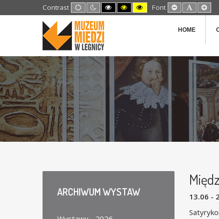
Default
Night
High
High
High
Set
Set
Set
Contrast
Font
mode
mode
Contrast
Contrast
Contrast
Smaller
Default
Lar
Black
Black
Yellow
Font
Font
Fon
White
Yellow
Black
HOME
mode
mode
mode
Międ
ARCHIWUM
WYSTAW
13.06 - 
Satyryk
Wystawy - 2026