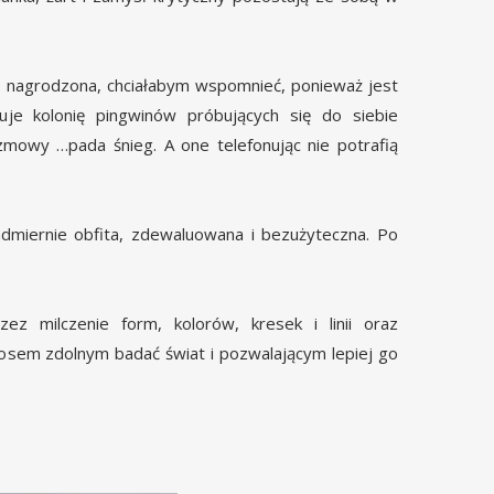
ła nagrodzona, chciałabym wspomnieć, ponieważ jest
je kolonię pingwinów próbujących się do siebie
ozmowy …pada śnieg. A one telefonując nie potrafią
dmiernie obfita, zdewaluowana i bezużyteczna. Po
ez milczenie form, kolorów, kresek i linii oraz
łosem zdolnym badać świat i pozwalającym lepiej go