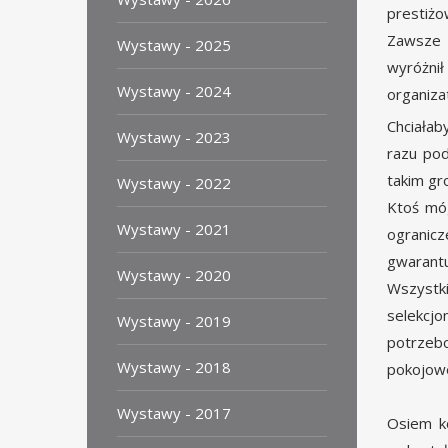
prestiżo
Zawsze w
Wystawy - 2025
wyróżn
Wystawy - 2024
organiza
Chciałab
Wystawy - 2023
razu pod
takim gro
Wystawy - 2022
Ktoś móg
Wystawy - 2021
ogranic
gwarantu
Wystawy - 2020
Wszystki
selekcj
Wystawy - 2019
potrzebo
Wystawy - 2018
pokojowe
Wystawy - 2017
Osiem ko