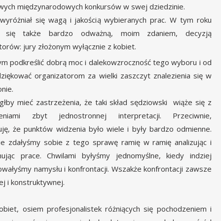
wych międzynarodowych konkursów w swej dziedzinie.
yróżniał się wagą i jakością wybieranych prac. W tym roku
ił się także bardzo odważną, moim zdaniem, decyzją
torów: jury złożonym wyłącznie z kobiet.
ym podkreślić dobrą moc i dalekowzroczność tego wyboru i od
ziękować organizatorom za wielki zaszczyt znalezienia się w
nie.
łby mieć zastrzeżenia, że taki skład sędziowski wiąże się z
zeniami zbyt jednostronnej interpretacji. Przeciwnie,
ję, że punktów widzenia było wiele i były bardzo odmienne.
e zdałyśmy sobie z tego sprawę ramię w ramię analizując i
onując prace. Chwilami byłyśmy jednomyślne, kiedy indziej
wałyśmy namysłu i konfrontacji. Wszakże konfrontacji zawsze
j i konstruktywnej.
biet, osiem profesjonalistek różniących się pochodzeniem i