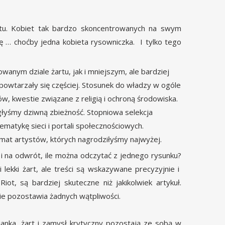
atu. Kobiet tak bardzo skoncentrowanych na swym
ę … choćby jedna kobieta rysowniczka. I tylko tego
wanym dziale żartu, jak i mniejszym, ale bardziej
y powtarzały się częściej. Stosunek do władzy w ogóle
w, kwestie związane z religią i ochroną środowiska.
łyśmy dziwną zbieżność. Stopniowa selekcja
matykę sieci i portali społecznościowych.
mat artystów, których nagrodziłyśmy najwyżej.
i na odwrót, ile można odczytać z jednego rysunku?
lekki żart, ale treści są wskazywane precyzyjnie i
iot, są bardziej skuteczne niż jakikolwiek artykuł.
nie pozostawia żadnych wątpliwości.
anka, żart i zamysł krytyczny pozostają ze sobą w